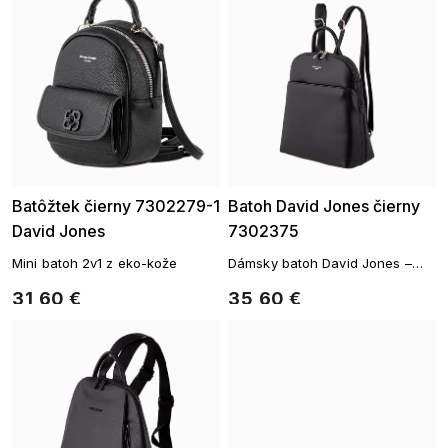
Batôžtek čierny 7302279-1
Batoh David Jones čierny
David Jones
7302375
Mini batoh 2v1 z eko-kože
Dámsky batoh David Jones –
elegantný mestský batoh z
31,60 €
35,60 €
umelej kože