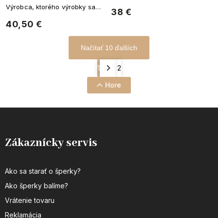
vyznačujú originálnym štýlom a
Výrobca, ktorého výrobky sa
38 €
vysokou kvalitou spracovania.
vyznačujú originálnym štýlom a
40,50 €
vysokou kvalitou spracovania.
Načítať 10 ďalších
1
2
Hore
Zákaznícky servis
Ako sa starať o šperky?
Ako šperky balíme?
Vrátenie tovaru
Reklamácia