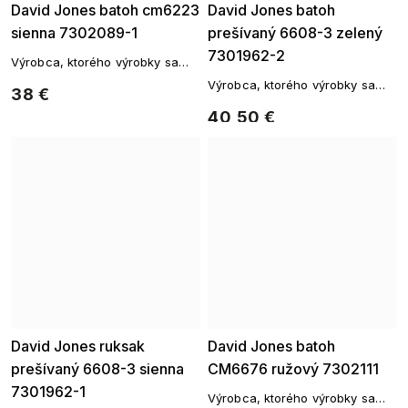
David Jones batoh cm6223
David Jones batoh
sienna 7302089-1
prešívaný 6608-3 zelený
7301962-2
Výrobca, ktorého výrobky sa
vyznačujú originálnym štýlom a
Výrobca, ktorého výrobky sa
38 €
vysokou kvalitou spracovania.
vyznačujú originálnym štýlom a
40,50 €
vysokou kvalitou spracovania.
David Jones ruksak
David Jones batoh
prešívaný 6608-3 sienna
CM6676 ružový 7302111
7301962-1
Výrobca, ktorého výrobky sa