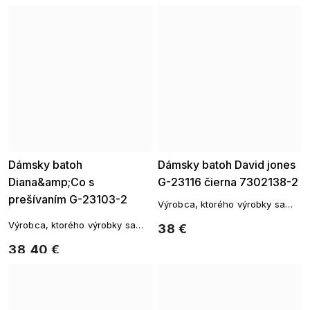
Dámsky batoh
Dámsky batoh David jones
Diana&amp;Co s
G-23116 čierna 7302138-2
prešívaním G-23103-2
Výrobca, ktorého výrobky sa
čierna 7302136-2
vyznačujú originálnym štýlom a
Výrobca, ktorého výrobky sa
38 €
vysokou kvalitou spracovania.
vyznačujú originálnym štýlom a
38,40 €
vysokou kvalitou spracovania.