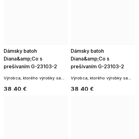
Dámsky batoh
Dámsky batoh
Diana&amp;Co s
Diana&amp;Co s
prešívaním G-23103-2
prešívaním G-23103-2
zelený 7302136
krémová 7302136-1
Výrobca, ktorého výrobky sa
Výrobca, ktorého výrobky sa
vyznačujú originálnym štýlom a
vyznačujú originálnym štýlom a
38,40 €
38,40 €
vysokou kvalitou spracovania.
vysokou kvalitou spracovania.