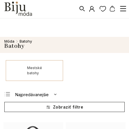
Móda
Batohy
/
Batohy
Mestské
batohy
Najpredávanejšie
Najlacnejšie
Najdrahšie
Abecedne