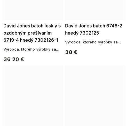
David Jones batoh lesklý s
David Jones batoh 6748-2
ozdobným prešívaním
hnedý 7302125
6719-4 hnedý 7302126-1
Výrobca, ktorého výrobky sa
vyznačujú originálnym štýlom a
Výrobca, ktorého výrobky sa
38 €
vysokou kvalitou spracovania.
vyznačujú originálnym štýlom a
36,20 €
vysokou kvalitou spracovania.