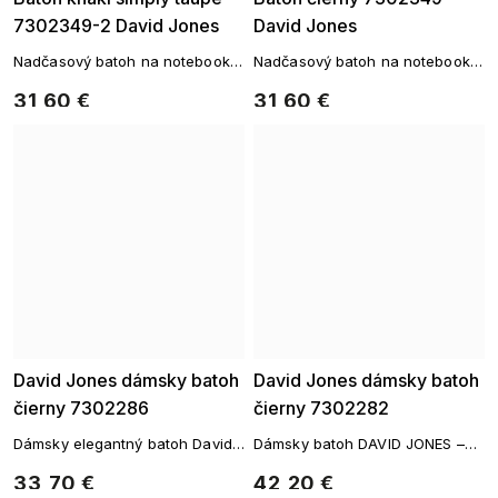
7302349-2 David Jones
David Jones
Nadčasový batoh na notebook z
Nadčasový batoh na notebook z
recyklovaného materiálu
recyklovaného materiálu
31,60 €
31,60 €
David Jones dámsky batoh
David Jones dámsky batoh
čierny 7302286
čierny 7302282
Dámsky elegantný batoh David
Dámsky batoh DAVID JONES –
Jones – čierny
čierny
33,70 €
42,20 €