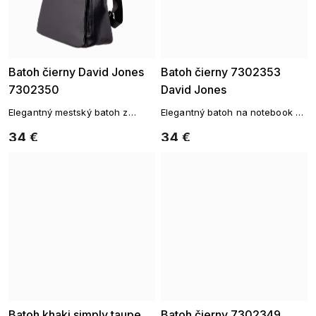
Batoh čierny David Jones
Batoh čierny 7302353
7302350
David Jones
Elegantný mestský batoh z
Elegantný batoh na notebook v
ekologickej kože
nadčasovom dizajne
34 €
34 €
Batoh khaki simply taupe
Batoh čierny 7302349