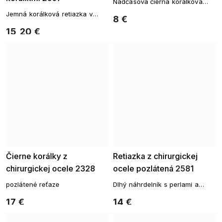
Nadčasová čierna korálková
retiazka
Jemná korálková retiazka v
8 €
tyrkysovom tóne
15,20 €
Čierne korálky z
Retiazka z chirurgickej
chirurgickej ocele 2328
ocele pozlátená 2581
pozlátené reťaze
Dlhý náhrdelník s perlami a
pierkom
17 €
14 €