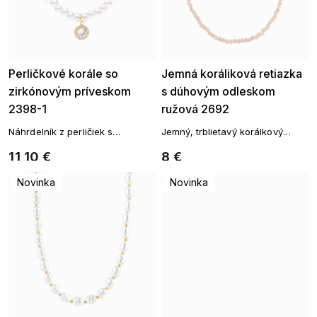
Perličkové korále so
Jemná koráliková retiazka
zirkónovým príveskom
s dúhovým odleskom
2398-1
ružová 2692
Náhrdelník z perličiek s
Jemný, trblietavý korálkový
príveskom
náramok s decentným leskom
11,10 €
8 €
Novinka
Novinka