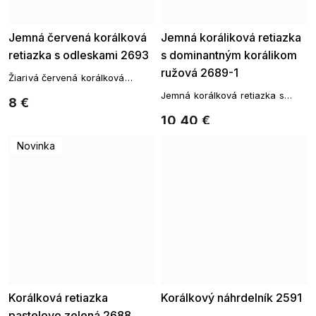
Jemná červená korálková
Jemná koráliková retiazka
retiazka s odleskami 2693
s dominantným korálikom
ružová 2689-1
Žiarivá červená korálková
retiazka
Jemná korálková retiazka s
8 €
dominantnou korálkou
10,40 €
Novinka
Korálková retiazka
Korálkový náhrdelník 2591
pastelovo zelená 2688