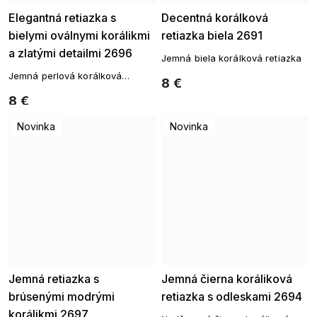
Elegantná retiazka s
Decentná korálková
bielymi oválnymi korálikmi
retiazka biela 2691
a zlatými detailmi 2696
Jemná biela korálková retiazka
Jemná perlová korálková
8 €
retiazka so zlatými detailmi
8 €
Novinka
Novinka
Jemná retiazka s
Jemná čierna koráliková
brúsenými modrými
retiazka s odleskami 2694
korálikmi 2697