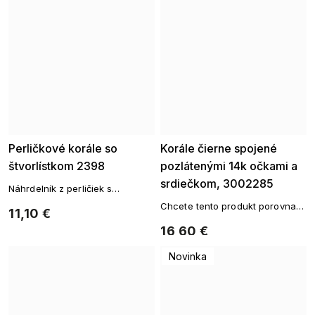
Perličkové korále so
Korále čierne spojené
štvorlístkom 2398
pozlátenými 14k očkami a
srdiečkom, 3002285
Náhrdelník z perličiek s
príveskom
Chcete tento produkt porovnať
11,10 €
s inými pozlátené príslušenstvo.
16,60 €
Pozlátené reťazepozlátené
náušnicePozlátené náramky
Novinka