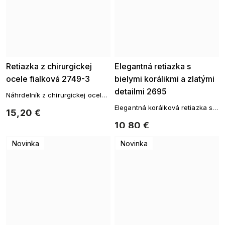
Retiazka z chirurgickej
Elegantná retiazka s
ocele fialková 2749-3
bielymi korálikmi a zlatými
detailmi 2695
Náhrdelník z chirurgickej ocele
s farebnými korálkami
Elegantná korálková retiazka so
15,20 €
zlatými detailmi
10,80 €
Novinka
Novinka