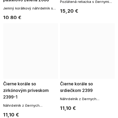
Pozlátená retiazka s čiernymi
korálkami a príveskom
Jemný korálkový náhrdelník s
15,20 €
výraznými detaily a perleťovým
10,80 €
efektom
Čierne korále so
Čierne korále so
zirkónovým príveskom
srdiečkom 2399
2399-1
Náhrdelník z čiernych
brúsených korálikov s
Náhrdelník z čiernych
11,10 €
príveskom
brúsených korálikov s
11,10 €
príveskom