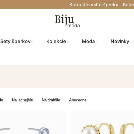
Starostlivost o šperky
Bale
Sety šperkov
Kolekcie
Móda
Novinky
ie
Najlacnejšie
Najdrahšie
Abecedne