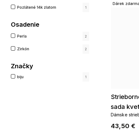
Dárek zdarm
Pozlátené 14k zlatom
1
Osadenie
Perla
2
Zirkón
2
Značky
biju
1
Strieborn
sada kve
Dámske
43,50 €