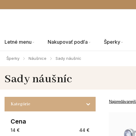
Letné menu
Nakupovať podľa
Šperky
Šperky
Náušnice
Sady náušníc
/
/
Sady náušníc
Najpredávanejš
Kategórie
Cena
14
€
44
€