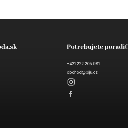
da.sk
Potrebujete poradiť
+421 222 205 981
obchod@biju.cz