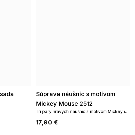
 sada
Súprava náušníc s motívom
Mickey Mouse 2512
Tri páry hravých náušníc s motívom Mickeyho
– v minimalistickom, trblietavom aj výraznom
17,90 €
prevedení.