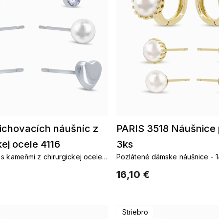
ichovacích náušníc z
PARIS 3518 Náušnice 
kej ocele 4116
3ks
s kameňmi z chirurgickej ocele –
Pozlátené dámske náušnice - 
ly a zirkóny
zlato
16,10 €
Striebro