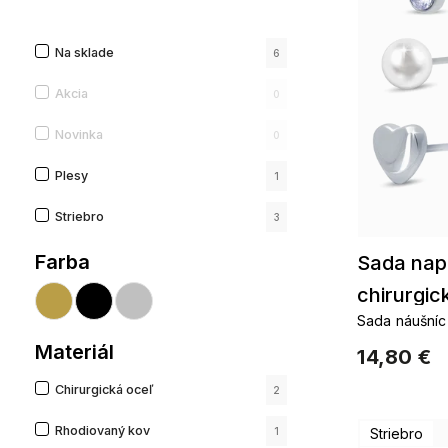
Na sklade
6
Akcia
0
Novinka
0
Plesy
1
Striebro
3
Farba
Sada nap
chirurgic
Sada náušníc 
srdiečka, per
Materiál
14,80 €
Chirurgická oceľ
2
Rhodiovaný kov
1
Striebro