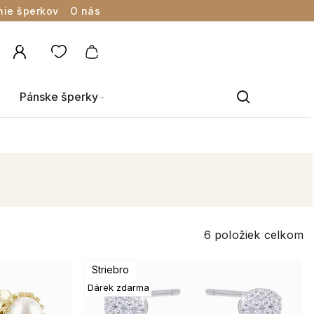
nie šperkov
O nás
Pánske šperky
6
položiek celkom
Striebro
Dárek zdarma