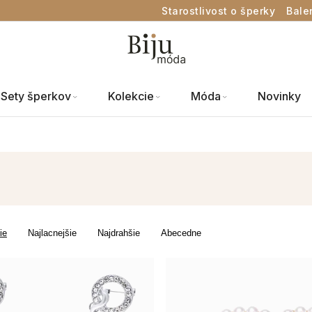
Starostlivost o šperky
Bale
Sety šperkov
Kolekcie
Móda
Novinky
ie
Najlacnejšie
Najdrahšie
Abecedne