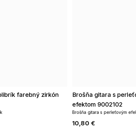
librík farebný zirkón
Brošňa gitara s perle
efektom 9002102
ík
Brošňa gitara s perleťovým ef
10,80 €