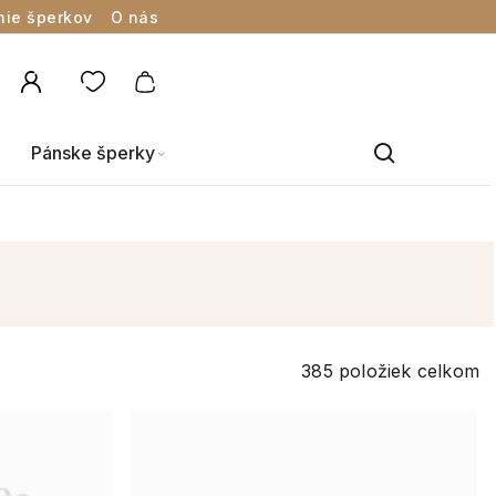
nie šperkov
O nás
Pánske šperky
385
položiek celkom