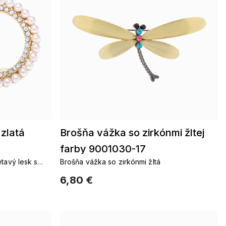
zlatá
Brošňa vážka so zirkónmi žltej
farby 9001030-17
etavý lesk s
Brošňa vážka so zirkónmi žltá
6,80 €