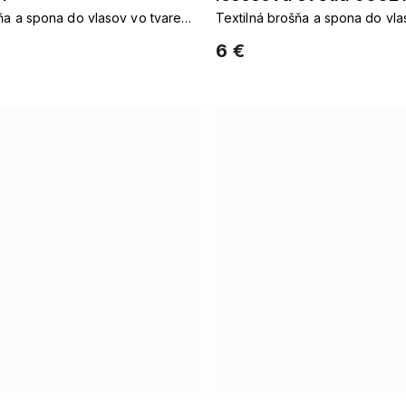
ňa a spona do vlasov vo tvare
Textilná brošňa a spona do vla
kvetu
6 €