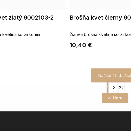
vet zlatý 9002103-2
Brošňa kvet čierny 9
a kvetina so zirkónmi
Žiarivá brošňa kvetina so zirkó
10,40 €
Načítať 18 ďalšíc
1
22
Hore