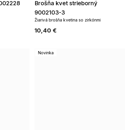
9002228
Brošňa kvet strieborný
9002103-3
Žiarivá brošňa kvetina so zirkónmi
10,40 €
Novinka