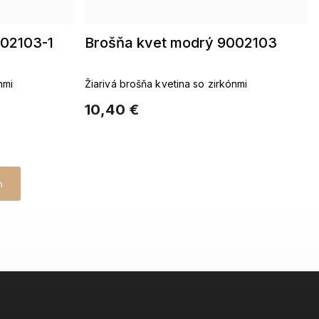
002103-1
Brošňa kvet modrý 9002103
nmi
Žiarivá brošňa kvetina so zirkónmi
10,40 €
h