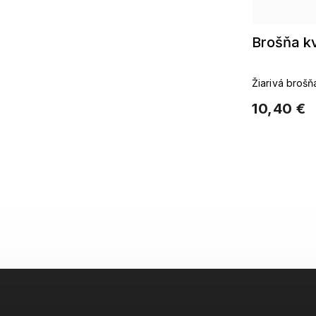
Brošňa k
Žiarivá brošň
10,40 €