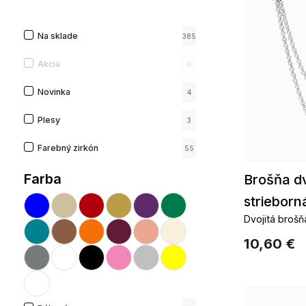
Na sklade
385
Akcia
0
Novinka
4
Plesy
3
Farebný zirkón
55
Farba
Brošňa dv
strieborn
Dvojitá brošň
číre zirkóny
10,60 €