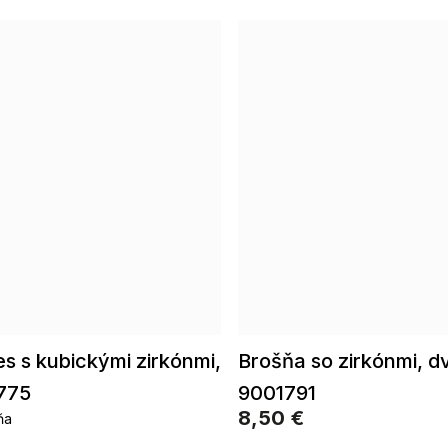
s s kubickými zirkónmi,
Brošňa so zirkónmi, d
1775
9001791
8,50 €
ňa