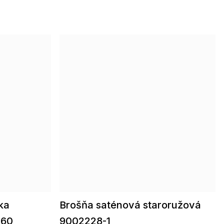
ka
Brošňa saténová staroružová
160
9002228-1