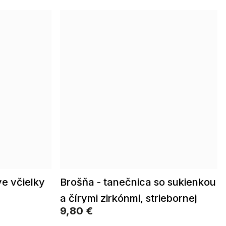
ve včielky
Brošňa - tanečnica so sukienkou
a čírymi zirkónmi, striebornej
9,80 €
farby