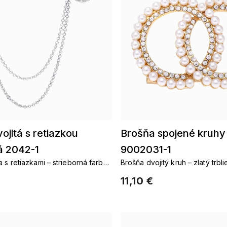
ojitá s retiazkou
Brošňa spojené kruhy 
á 2042-1
9002031-1
a s retiazkami – strieborná farba,
Brošňa dvojitý kruh – zlatý trbli
perlami
11,10 €