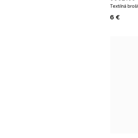
Textilná broš
kvetu
6 €