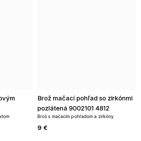
ťovým
Brož mačací pohľad so zirkónmi
pozlátená 9002101 4812
ektom
Broš s mačacím pohľadom a zirkóny
9 €