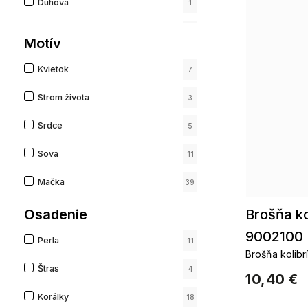
Dúhová
1
Číra
10
Motív
Stará ružová
2
Kvietok
7
Strom života
3
Srdce
5
Sova
11
Mačka
39
Anjel
Osadenie
3
Brošňa ko
9002100
Motýľ
5
Perla
11
Brošňa kolibr
Štvorlístok
1
Štras
4
10,40 €
Vážka
5
Korálky
18