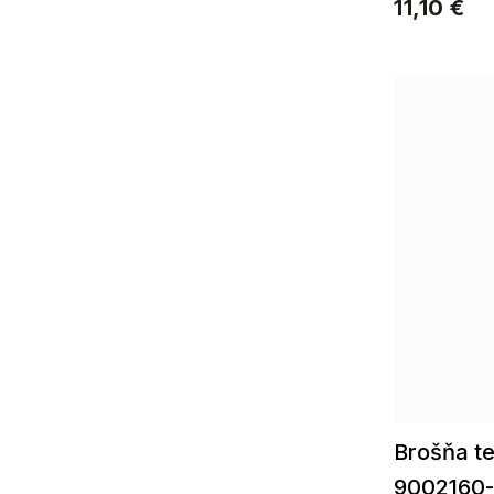
11,10 €
Gymnastka
2
Kvetinový
9
Zvieracie
30
Brošňa te
9002160-