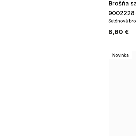
Brošňa s
9002228
Saténová bro
8,60 €
Novinka