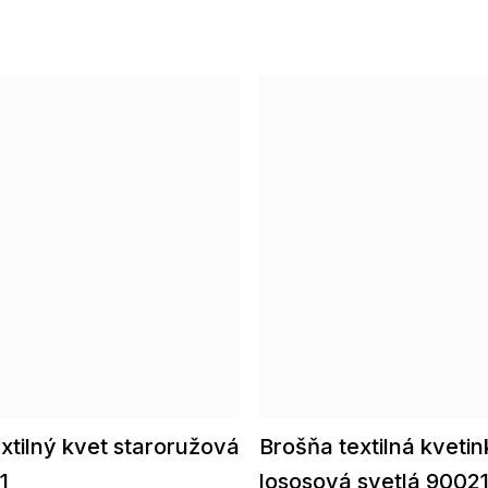
xtilný kvet staroružová
Brošňa textilná kvetin
1
lososová svetlá 9002