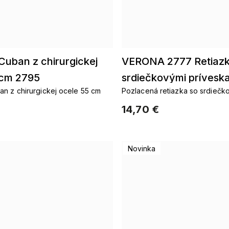
Cuban z chirurgickej
VERONA 2777 Retiazk
 cm 2795
srdiečkovými prívesk
an z chirurgickej ocele 55 cm
Pozlacená retiazka so srdiečk
príveskami
14,70 €
Novinka