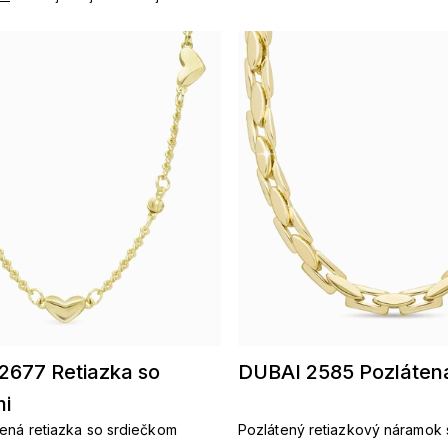
677 Retiazka so
DUBAI 2585 Pozlátená
mi
ená retiazka so srdiečkom
Pozlátený retiazkový náramok