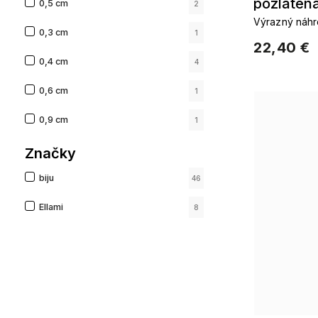
pozláten
0,5 cm
2
Výrazný náhr
0,3 cm
1
dizajne
22,40 €
0,4 cm
4
0,6 cm
1
0,9 cm
1
0,2 cm
Značky
1
biju
1,3 cm
46
1
Ellami
8