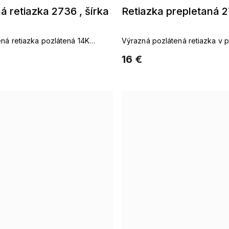
á retiazka 2736 , šírka
Retiazka prepletaná 
ná retiazka pozlátená 14K
Výrazná pozlátená retiazka v 
dizajne
16 €