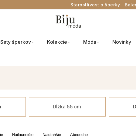
Starostlivost o šperky
Bale
Sety šperkov
Kolekcie
Móda
Novinky
m
Dĺžka 55 cm
D
ie
Najlacnejšie
Najdrahšie
Abecedne