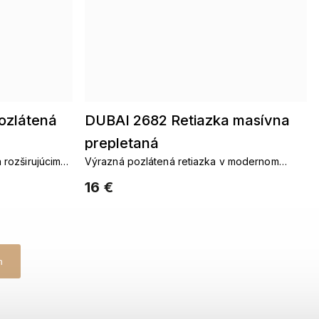
ozlátená
DUBAI 2682 Retiazka masívna
prepletaná
 rozširujúcim
Výrazná pozlátená retiazka v modernom
dizajne
16 €
h