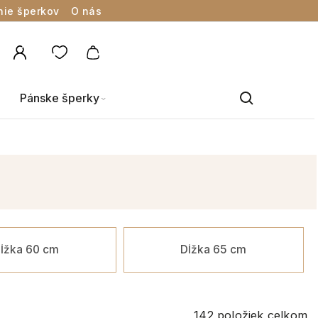
nie šperkov
O nás
Pánske šperky
ĺžka 60 cm
Dĺžka 65 cm
142
položiek celkom