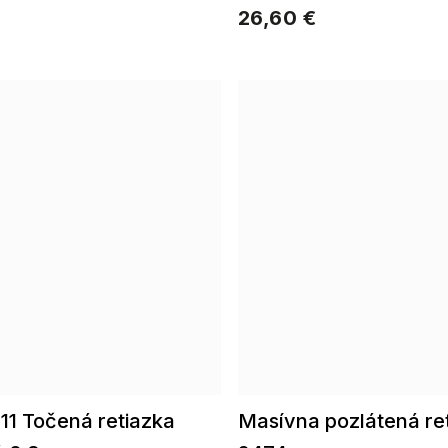
dizajnom
26,60 €
11 Točená retiazka
Masívna pozlátená re