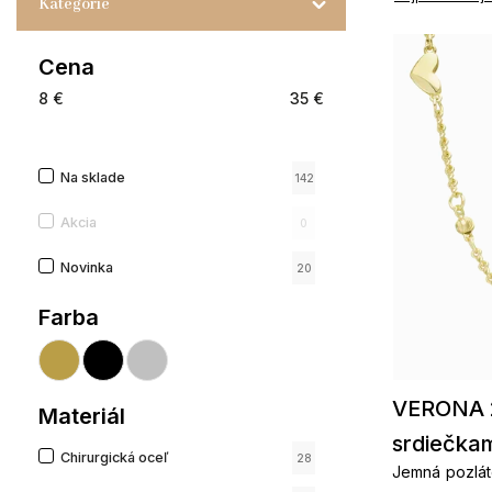
Kategórie
Cena
8
€
35
€
Na sklade
142
Akcia
0
Novinka
20
Farba
VERONA 2
Materiál
srdiečka
Chirurgická oceľ
28
Jemná pozlát