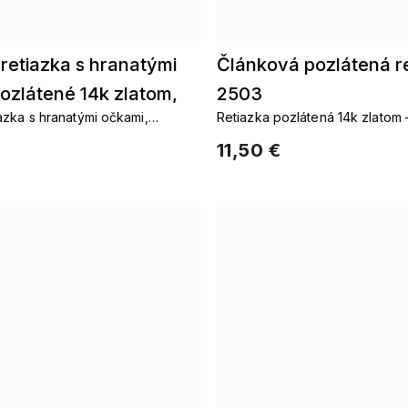
retiazka s hranatými
Článková pozlátená r
ozlátené 14k zlatom,
2503
azka s hranatými očkami,
Retiazka pozlátená 14k zlatom 
35
 zlatom.
štýlový doplnok
11,50 €