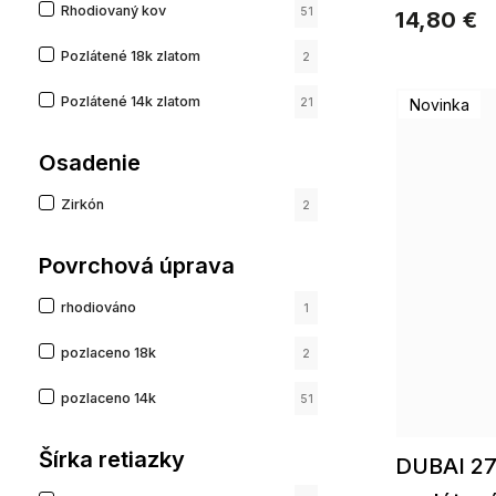
Rhodiovaný kov
51
14,80 €
Pozlátené 18k zlatom
2
Pozlátené 14k zlatom
21
Novinka
Osadenie
Zirkón
2
Povrchová úprava
rhodiováno
1
pozlaceno 18k
2
pozlaceno 14k
51
Šírka retiazky
DUBAI 27