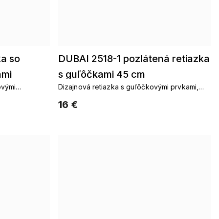
a so
DUBAI 2518-1 pozlátená retiazka
ami
s guľôčkami 45 cm
ovými
Dizajnová retiazka s guľôčkovými prvkami,
pozlátené 14k zlatom
16 €