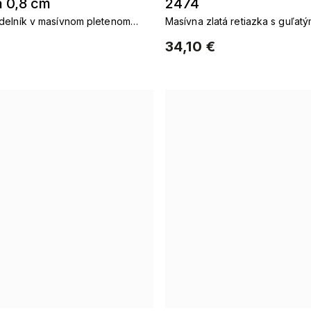
á 0,8 cm
2474
delník v masívnom pletenom
Masívna zlatá retiazka s guľatý
34,10 €