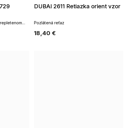
2729
DUBAI 2611 Retiazka orient vzor
prepletenom
Pozlátená reťaz
18,40 €