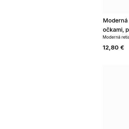
Moderná 
očkami, p
Moderná reti
60 cm 25
pozlátené 14k
12,80 €