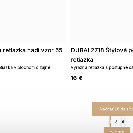
 retiazka hadí vzor 55
DUBAI 2718 Štýlová p
retiazka
tiazka v plochom dizajne
Výrazná retiazka s postupne sa
dizajnom
16 €
Načítať 18 ďalšíc
1
8
Hore