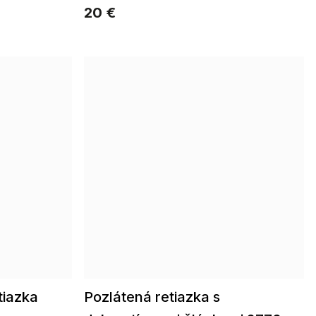
dizajnom
20 €
tiazka
Pozlátená retiazka s