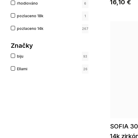
16,10 €
rhodiováno
reťazepozlát
6
pozlaceno 18k
1
pozlaceno 14k
267
Značky
biju
93
Ellami
26
SOFIA 30
14k zirkó