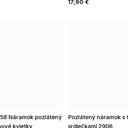
17,90 €
ené náušnicePozlátené náramky
58 Náramok pozlátený
Pozlátený náramok s 
nové kvietky
srdiečkami 2906