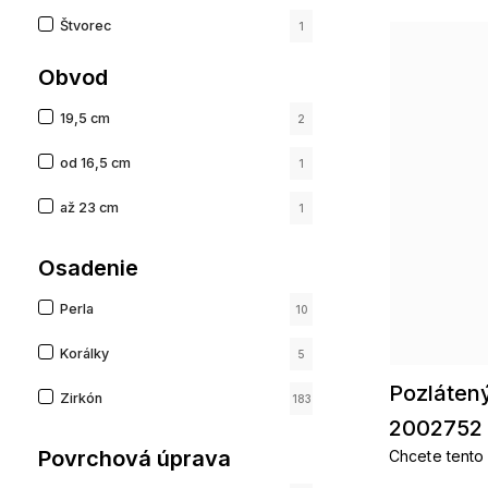
Štvorec
1
Hviezdy
Obvod
1
Nekonečno
2
19,5 cm
2
Šesťhran
1
od 16,5 cm
1
Geometrický
108
až 23 cm
1
Kvetinový
21
Osadenie
Zvieracie
2
Perla
10
Predmet
1
Korálky
5
Pozlátený
Zirkón
183
2002752
Povrchová úprava
Chcete tento 
pozlátené prí