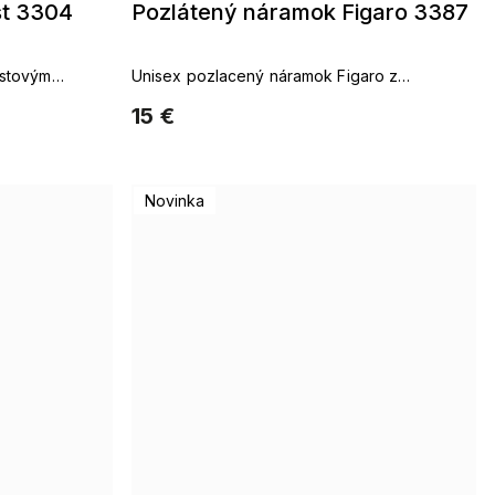
st 3304
Pozlátený náramok Figaro 3387
istovým
Unisex pozlacený náramok Figaro z
rhodiovaného kovu
15 €
Novinka