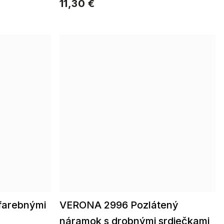
11,30 €
farebnými
VERONA 2996 Pozlátený
náramok s drobnými srdiečkami