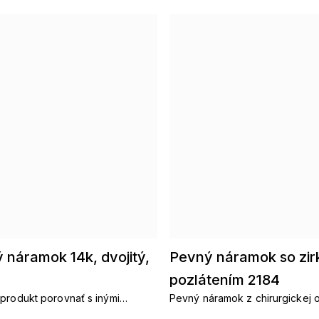
 náramok 14k, dvojitý,
Pevný náramok so zir
pozlátením 2184
produkt porovnať s inými
Pevný náramok z chirurgickej 
slušenstvo. Pozlátené
zirkónmi