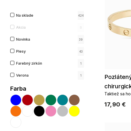
Na sklade
424
Akcia
0
Novinka
39
Plesy
43
Farebný zirkón
1
Verona
Pozláten
1
chirurgic
Farba
Taktiež sa ho
Pozlátené pr
17,90 €