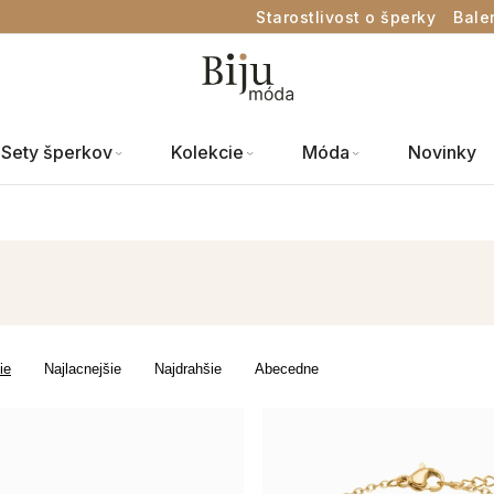
Starostlivost o šperky
Bale
Sety šperkov
Kolekcie
Móda
Novinky
ie
Najlacnejšie
Najdrahšie
Abecedne