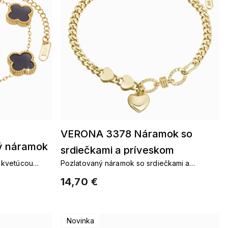
VERONA 3378 Náramok so
ý náramok
srdiečkami a príveskom
ierne kvety
s kvetúcou
Pozlatovaný náramok so srdiečkami a
príveskom
14,70 €
Novinka