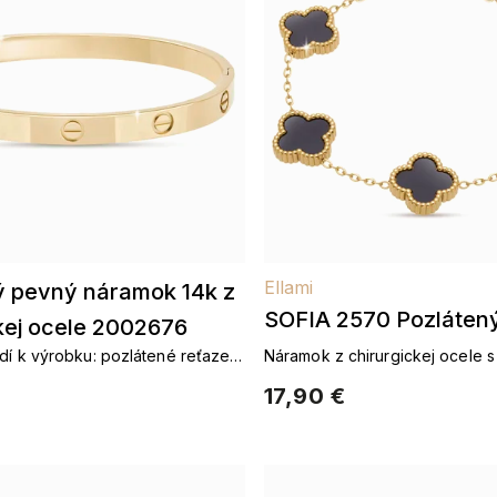
Ellami
ý pevný náramok 14k z
SOFIA 2570 Pozláten
kej ocele 2002676
z chirurgickej ocele č
dí k výrobku: pozlátené reťaze
Náramok z chirurgickej ocele 
stene pozlátené náramky
ozdobou
17,90 €