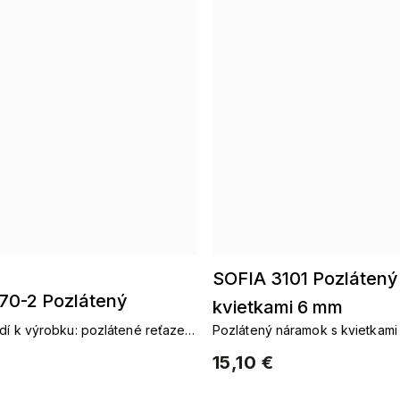
SOFIA 3101 Pozlátený
70-2 Pozlátený
kvietkami 6 mm
 chirurgickej ocele
dí k výrobku: pozlátené reťaze
Pozlátený náramok s kvietkami
stene pozlátené náramky
 biele kvietky
15,10 €