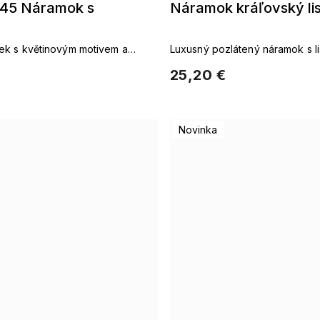
45 Náramok s
Náramok kráľovský li
k s květinovým motivem a
Luxusný pozlátený náramok s l
motívom a zirkónmi
25,20 €
Novinka