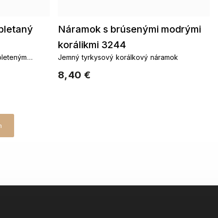
pletaný
Náramok s brúsenými modrými
korálikmi 3244
pleteným
Jemný tyrkysový korálkový náramok
8,40 €
h