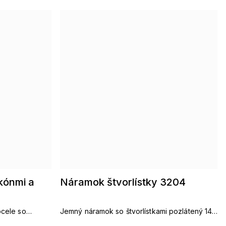
kónmi a
Náramok štvorlístky 3204
ocele so
Jemný náramok so štvorlístkami pozlátený 14K
zlatom