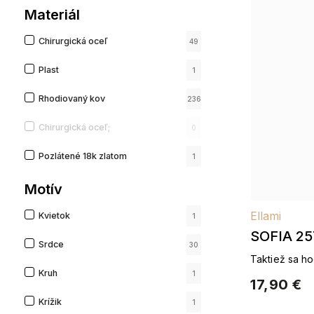
Materiál
Chirurgická oceľ
49
Plast
1
Rhodiovaný kov
236
Chirurgická oceľ;
0
Pozlátené 18k zlatom
1
Pozlátené 14k zlatom
Motív
113
Ellami
Kvietok
1
SOFIA 25
Srdce
30
náramok z
Taktiež sa ho
Kruh
Pozlátené pr
1
perleťovo
17,90 €
Krížik
1