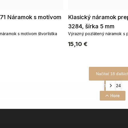
71 Náramok s motívom
Klasický náramok pre
3284, šírka 5 mm
náramok s motívom štvorlístka
Výrazný pozlátený náramok s 
dizajnom
15,10 €
Načítať 18 ďalšíc
1
24
Hore