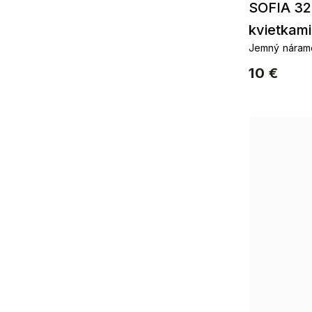
SOFIA 32
kvietkami
Jemný nárame
zirkony
10 €