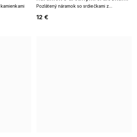
 kamienkami
Pozlátený náramok so srdiečkami z
rhodovaného kovu
12 €