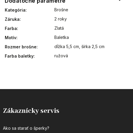
Dodatočné parametre
Brošne
Kategória
:
2 roky
Záruka
:
Zlatá
Farba
:
Baletka
Motív
:
dĺžka 5,5 cm, šírka 2,5 cm
Rozmer brošne
:
ružová
Farba baletky
:
Zákaznícky servis
Ako sa starať o šperky?