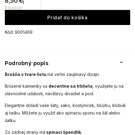
8,50 €
Skladom
Pridať do košíka
Kód:
9001469
Podrobný popis
Brošňa v tvare listu
má veľmi zaujímavý dizajn.
Brúsené kamienky sa
decentne sa trblieta
, využijete ju na
slávnostné udalosti, návštevy divadiel a pod.
Elegantne doladí vaše šaty, sako, kostýmček, blúzku, klobúk
aj tašku. Môžete ju využiť ako spínaciu sponu na šál alebo
šatku.
Zo zadnej strany má
spínací špendlík.