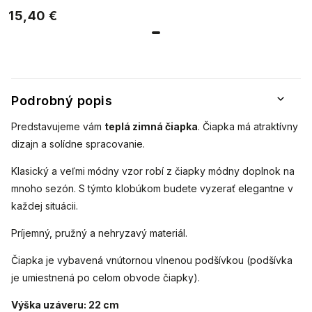
WROBI s
ktorého
15,40 €
lesklou niťou
výrobky sa
vyznačujú
- tmavo šedá
originálnym
7100390-3
štýlom a
vysokou
kvalitou
spracovania.
Podrobný popis
Predstavujeme vám
teplá zimná čiapka
. Čiapka má atraktívny
dizajn a solídne spracovanie.
Klasický a veľmi módny vzor robí z čiapky módny doplnok na
mnoho sezón.
S týmto klobúkom budete vyzerať elegantne v
každej situácii.
Príjemný, pružný a nehryzavý materiál.
Čiapka je vybavená vnútornou vlnenou podšívkou (podšívka
je umiestnená po celom obvode čiapky).
Výška uzáveru: 22 cm