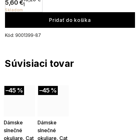
5,60 €
Skladom
Pridať do košíka
Kód:
9001399-87
Súvisiaci tovar
–45 %
–45 %
Akcia
Akcia
Dámske
Dámske
slnečné
slnečné
okuliare, Cat
okuliare, Cat