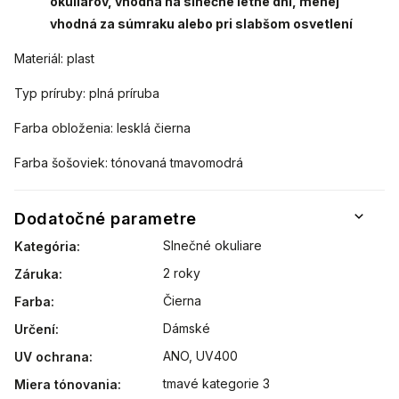
okuliarov, vhodná na slnečné letné dni, menej
vhodná za súmraku alebo pri slabšom osvetlení
Materiál: plast
Typ príruby: plná príruba
Farba obloženia: lesklá čierna
Farba šošoviek: tónovaná tmavomodrá
Dodatočné parametre
Slnečné okuliare
Kategória
:
2 roky
Záruka
:
Čierna
Farba
:
Dámské
Určení
:
ANO, UV400
UV ochrana
:
tmavé kategorie 3
Miera tónovania
: