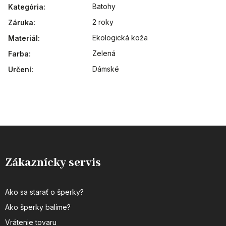
Batohy
Kategória
:
2 roky
Záruka
:
Ekologická koža
Materiál
:
Zelená
Farba
:
Dámské
Určení
:
Zákaznícky servis
Ako sa starať o šperky?
Ako šperky balíme?
Vrátenie tovaru