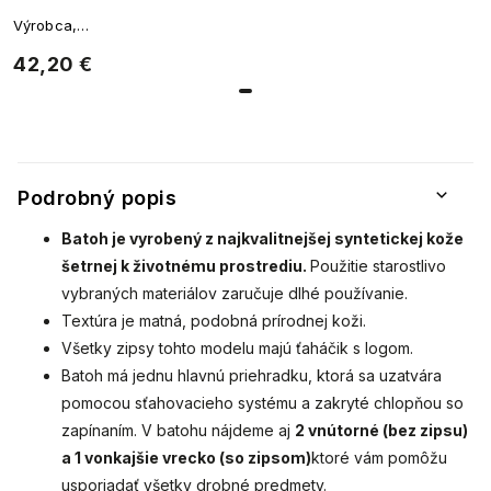
3215-2
Výrobca,
púdrová
ktorého
42,20 €
ružová
výrobky sa
vyznačujú
7302094-5
originálnym
štýlom a
vysokou
kvalitou
spracovania.
Podrobný popis
Batoh je vyrobený z najkvalitnejšej syntetickej kože
šetrnej k životnému prostrediu.
Použitie starostlivo
vybraných materiálov zaručuje dlhé používanie.
Textúra je matná, podobná prírodnej koži.
Všetky zipsy tohto modelu majú ťaháčik s logom.
Batoh má jednu hlavnú priehradku, ktorá sa uzatvára
pomocou sťahovacieho systému a
zakryté chlopňou so
zapínaním. V batohu nájdeme aj
2 vnútorné (bez zipsu)
a 1 vonkajšie vrecko (so zipsom)
ktoré vám pomôžu
usporiadať všetky drobné predmety.