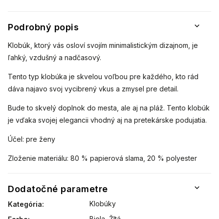
Podrobný popis
Klobúk, ktorý vás osloví svojím minimalistickým dizajnom, je
ľahký, vzdušný a nadčasový.
Tento typ klobúka je skvelou voľbou pre každého, kto rád
dáva najavo svoj vycibrený vkus a zmysel pre detail.
Bude to skvelý doplnok do mesta, ale aj na pláž. Tento klobúk
je vďaka svojej elegancii vhodný aj na pretekárske podujatia.
Účel: pre ženy
Zloženie materiálu: 80 % papierová slama, 20 % polyester
Dodatočné parametre
Klobúky
Kategória
:
Biela
,
Žltá