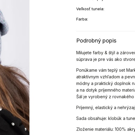
Veľkosť tunela
:
Farba
:
Podrobný popis
Milujete farby & štýl a zárov
súprava je pre vás ako stvor
Ponúkame vám teplý set Mark
atraktívnym vzhľadom a pevn
módny a praktický doplnok 
a na dotyk príjemného materiá
Šál je vyrobený z rovnakého m
Príjemný, elastický a nehrýza
Sada obsahuje: klobúk a tune
Zloženie materiálu: 100% akry