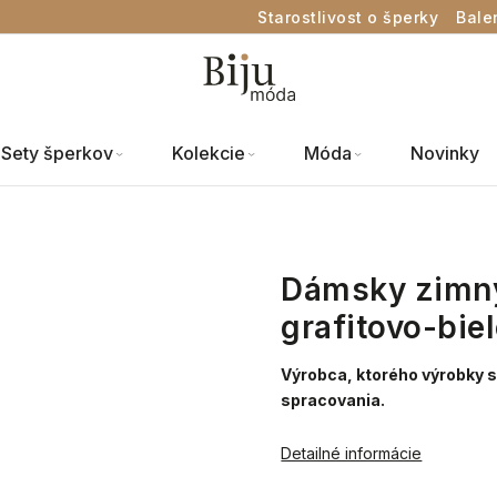
Starostlivost o šperky
Bale
Sety šperkov
Kolekcie
Móda
Novinky
Dámsky zimný 
grafitovo-biel
Výrobca, ktorého výrobky s
spracovania.
Detailné informácie