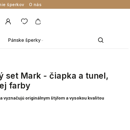
nie šperkov
O nás
Pánske šperky
set Mark - čiapka a tunel,
ej farby
a vyznačujú originálnym štýlom a vysokou kvalitou