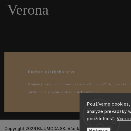
Verona
Používame cookies,
analýze prevádzky w
použiteľnosť.
Viac i
Copyright 2026
BIJUMODA.SK
. Všetky práva vyhradené.
Nastavenie