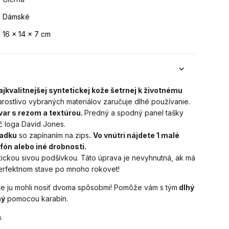
Dámské
16 x 14 x 7 cm
ajkvalitnejšej syntetickej kože šetrnej k životnému
tarostlivo vybraných materiálov zaručuje dlhé používanie.
var
s rezom a textúrou.
Predný a spodný panel tašky
č loga David Jones.
radku
so zapínaním na zips
.
Vo vnútri nájdete 1 malé
efón alebo iné drobnosti.
ktickou sivou podšívkou.
Táto úprava je nevyhnutná, ak má
 perfektnom stave po mnoho rokov
et!
te ju mohli nosiť dvoma spôsobmi! Pomôže vám s tým
dlhý
ný
pomocou karabín.
.