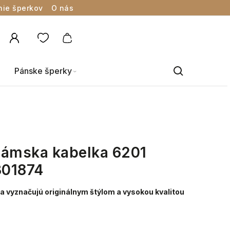
nie šperkov
O nás
Pánske šperky
dámska kabelka 6201
301874
a vyznačujú originálnym štýlom a vysokou kvalitou