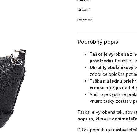
Určení
:
Rozmer
:
Podrobný popis
Taška je vyrobená z n
prostrediu.
Použitie s
Okrúhly obdĺžnikový t
zdobí celoplošná potla
Taška má
jednu prieh
vrecko na zips na tel
Vnútro je vystlané pra
vnútro tašky zostať v
Taška je vyrobená tak, aby s
popruh,
ktorý je
odnímateľ
Dĺžka popruhu je nastaviteľná