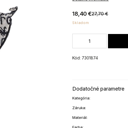
18,40 €
27,70 €
Skladom
Kód:
7301874
Dodatočné parametre
Kategória
:
Záruka
:
Materiál
:
Farba
: