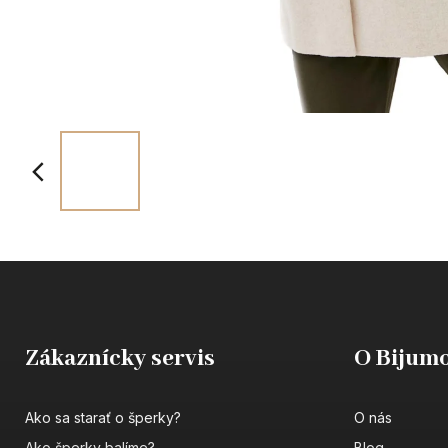
Zákaznícky servis
O Bijumo
Ako sa starať o šperky?
O nás
Ako šperky balíme?
Blog