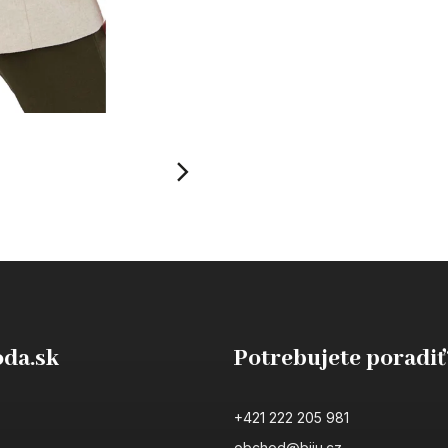
da.sk
Potrebujete poradiť
+421 222 205 981
obchod@biju.cz