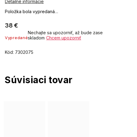
Detailné informácie
Položka bola vypredaná…
38 €
Nechajte sa upozorniť, až bude zase
Vypredané
skladom
Chcem upozorniť
Kód:
7302075
Súvisiaci tovar