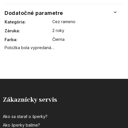
Dodatočné parametre
Cez rameno
Kategória
:
2 roky
Záruka
:
Čierna
Farba
:
Položka bola vypredaná…
Zákaznícky servis
Ako sa starať o šperky?
Ako šperky balíme?