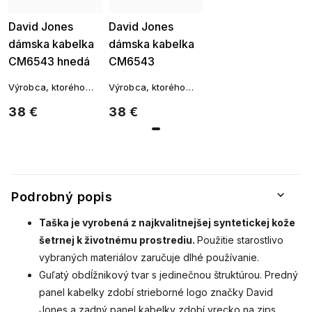
David Jones
David Jones
dámska kabelka
dámska kabelka
CM6543 hnedá
CM6543
7302075-2
staroružová
Výrobca, ktorého
Výrobca, ktorého
7302075-3
výrobky sa
výrobky sa
38 €
38 €
vyznačujú
vyznačujú
originálnym štýlom a
originálnym štýlom a
vysokou kvalitou
vysokou kvalitou
spracovania.
spracovania.
Podrobný popis
Taška je vyrobená z najkvalitnejšej syntetickej kože
šetrnej k životnému prostrediu.
Použitie starostlivo
vybraných materiálov zaručuje dlhé používanie.
Guľatý obdĺžnikový tvar s jedinečnou štruktúrou. Predný
panel kabelky zdobí strieborné logo značky David
Jones a zadný panel kabelky zdobí vrecko na zips.