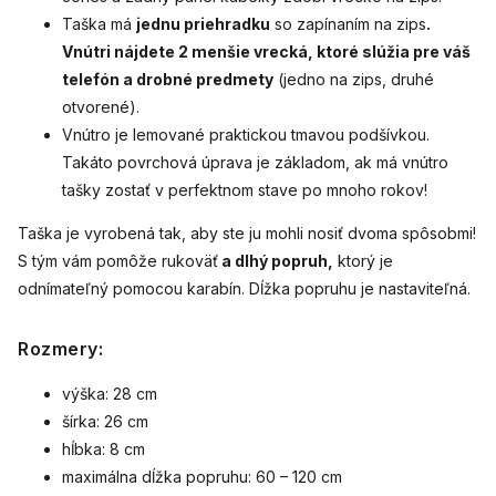
Taška má
jednu priehradku
so zapínaním na zips
.
Vnútri nájdete 2 menšie vrecká, ktoré slúžia pre váš
telefón a drobné predmety
(jedno na zips, druhé
otvorené).
Vnútro je lemované praktickou tmavou podšívkou.
Takáto povrchová úprava je základom, ak má vnútro
tašky zostať v perfektnom stave po mnoho r
okov!
Taška je vyrobená tak, aby ste ju mohli nosiť dvoma spôsobmi!
S tým vám pomôže rukoväť
a dlhý popruh,
ktorý je
odnímateľný pomocou karabín. Dĺžka popruhu je nastaviteľná.
Rozmery:
výška: 28 cm
šírka: 26 cm
hĺbka: 8 cm
maximálna dĺžka popruhu: 60 – 120 cm