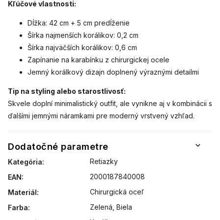
Kľúčové vlastnosti:
Dĺžka: 42 cm + 5 cm predĺženie
Šírka najmenších korálikov: 0,2 cm
Šírka najväčších korálikov: 0,6 cm
Zapínanie na karabínku z chirurgickej ocele
Jemný korálkový dizajn doplnený výraznými detailmi
Tip na styling alebo starostlivosť:
Skvele doplní minimalistický outfit, ale vynikne aj v kombinácii s
ďalšími jemnými náramkami pre moderný vrstvený vzhľad.
Dodatočné parametre
Retiazky
Kategória
:
2000187840008
EAN
:
Chirurgická oceľ
Materiál
:
Zelená
,
Biela
Farba
: