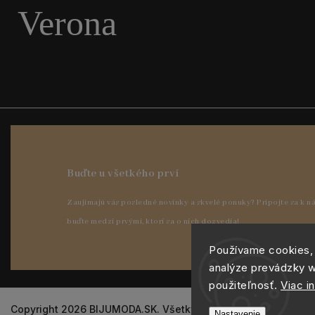
Verona
Používame cookies,
analýze prevádzky w
použiteľnosť.
Viac i
Copyright 2026
BIJUMODA.SK
. Všetky práva vyhradené.
Nastavenie