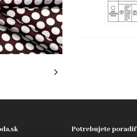
da.sk
Potrebujete poradiť