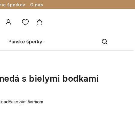
nie šperkov
O nás
Pánske šperky
nedá s bielymi bodkami
 s nadčasovým šarmom