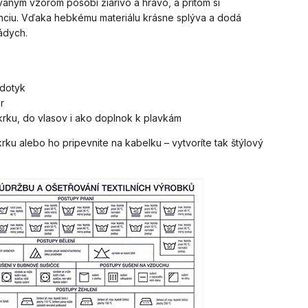
aným vzorom pôsobí žiarivo a hravo, a pritom si
ciu. Vďaka hebkému materiálu krásne splýva a dodá
nádych.
 dotyk
r
 krku, do vlasov i ako doplnok k plavkám
krku alebo ho pripevnite na kabelku – vytvoríte tak štýlový