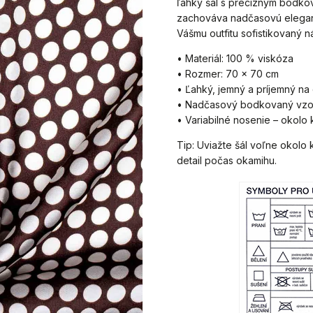
ľahký šál s precíznym bodkov
zachováva nadčasovú elegan
Vášmu outfitu sofistikovaný 
• Materiál: 100 % viskóza
• Rozmer: 70 × 70 cm
• Ľahký, jemný a príjemný na
• Nadčasový bodkovaný vzo
• Variabilné nosenie – okolo
Tip: Uviažte šál voľne okolo 
detail počas okamihu.