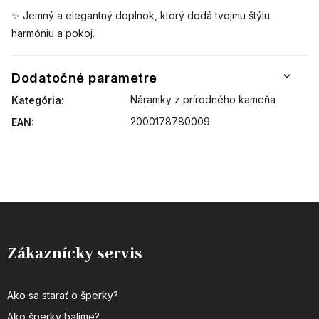
✨ Jemný a elegantný doplnok, ktorý dodá tvojmu štýlu
harmóniu a pokoj.
Dodatočné parametre
Náramky z prírodného kameňa
Kategória
:
2000178780009
EAN
:
Zákaznícky servis
Ako sa starať o šperky?
Ako šperky balíme?