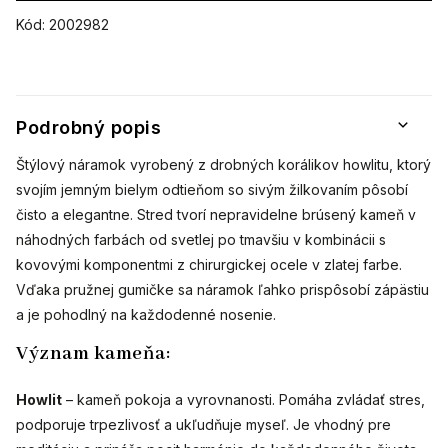
Kód:
2002982
Podrobný popis
Štýlový náramok vyrobený z drobných korálikov howlitu, ktorý
svojím jemným bielym odtieňom so sivým žilkovaním pôsobí
čisto a elegantne. Stred tvorí nepravidelne brúsený kameň v
náhodných farbách od svetlej po tmavšiu v kombinácii s
kovovými komponentmi z chirurgickej ocele v zlatej farbe.
Vďaka pružnej gumičke sa náramok ľahko prispôsobí zápästiu
a je pohodlný na každodenné nosenie.
Význam kameňa:
Howlit
– kameň pokoja a vyrovnanosti. Pomáha zvládať stres,
podporuje trpezlivosť a ukľudňuje myseľ. Je vhodný pre