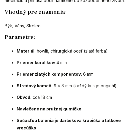
meditáciu a prináša pocit harmónie do každodenného života.
Vhodný pre znamenia:
Býk, Váhy, Strelec
Parametre:
Materiál:
howlit, chirurgická oceľ (zlatá farba)
Priemer korálikov:
4 mm
Priemer zlatých komponentov:
6 mm
Stredový kameň:
9 × 8 mm (každý kus je originál)
Obvod:
cca 18 cm
Navlečené na pružnej gumičke
Súčasťou balenia je darčeková krabička a látkové
vrecúško