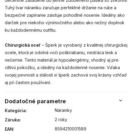
decentne zasadené do jemne zdobeného pásika so zirkónmi.
Tuhý tvar náramku zaručuje perfektné držanie na ruke a
bezpečné zapínanie zaisťuje pohodlné nosenie. Ideálny ako
darček pre niekoho výnimočného alebo ako nežný doplnok
ku každodennému outfitu.
Chirurgická oceľ
– Šperk je vyrobený z kvalitnej chirurgickej
ocele, ktorá je odolná voči poškriabaniu, nestráca lesk a
nečernie. Tento materiál je hypoalergénny, vhodný aj pre
citlivú pokožku, a ideálny na každodenné nosenie. Vďaka
svojej pevnosti a stálosti si šperk zachová svoj krásny vzhľad
aj pri častom používaní.
Dodatočné parametre
Náramky
Kategória
:
2 roky
Záruka
:
8594210001589
EAN
: