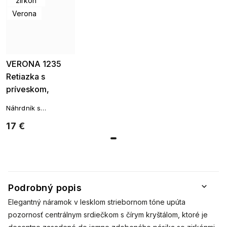
zirkón
Verona
VERONA 1235
Retiazka s
príveskom,
srdce-ružové
Náhrdník s
príveskom srdiečka
17 €
Podrobný popis
Elegantný náramok v lesklom striebornom tóne upúta
pozornosť centrálnym srdiečkom s čírym kryštálom, ktoré je