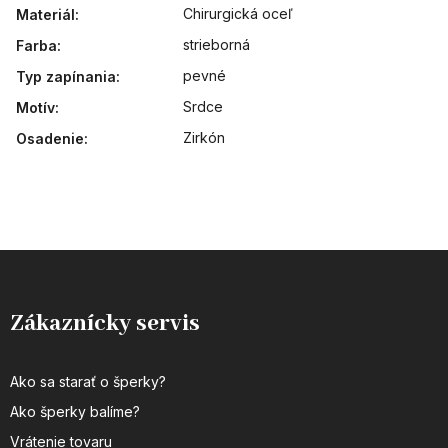
Chirurgická oceľ
Materiál
:
strieborná
Farba
:
pevné
Typ zapínania
:
Srdce
Motív
:
Zirkón
Osadenie
:
Zákaznícky servis
Ako sa starať o šperky?
Ako šperky balíme?
Vrátenie tovaru