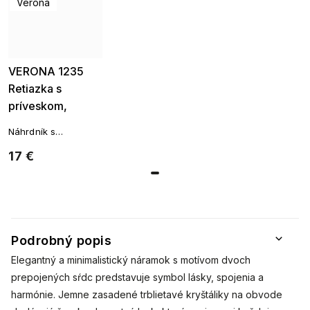
Verona
VERONA 1235
Retiazka s
príveskom,
srdce-ružové
Náhrdník s
príveskom srdiečka
17 €
Podrobný popis
Elegantný a minimalistický náramok s motívom dvoch
prepojených sŕdc predstavuje symbol lásky, spojenia a
harmónie. Jemne zasadené trblietavé kryštáliky na obvode