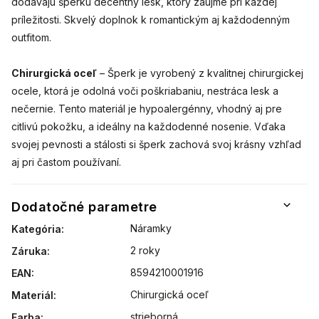
dodávajú šperku decentný lesk, ktorý zaujme pri každej
príležitosti. Skvelý doplnok k romantickým aj každodenným
outfitom.
Chirurgická oceľ
– Šperk je vyrobený z kvalitnej chirurgickej
ocele, ktorá je odolná voči poškriabaniu, nestráca lesk a
nečernie. Tento materiál je hypoalergénny, vhodný aj pre
citlivú pokožku, a ideálny na každodenné nosenie. Vďaka
svojej pevnosti a stálosti si šperk zachová svoj krásny vzhľad
aj pri častom používaní.
Dodatočné parametre
Náramky
Kategória
:
2 roky
Záruka
:
8594210001916
EAN
:
Chirurgická oceľ
Materiál
:
strieborná
Farba
: