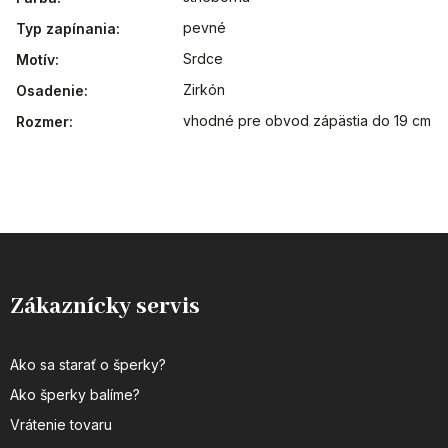
pevné
Typ zapínania
:
Srdce
Motív
:
Zirkón
Osadenie
:
vhodné pre obvod zápästia do 19 cm
Rozmer
:
Zákaznícky servis
Ako sa starať o šperky?
Ako šperky balíme?
Vrátenie tovaru