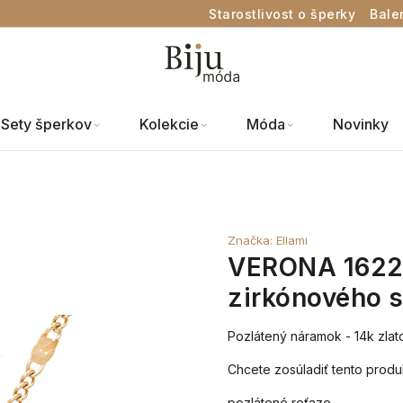
Starostlivost o šperky
Bale
Sety šperkov
Kolekcie
Móda
Novinky
Značka:
Ellami
VERONA 1622 
zirkónového 
Pozlátený náramok - 14k zlat
Chcete zosúladiť tento produ
pozlátené reťaze