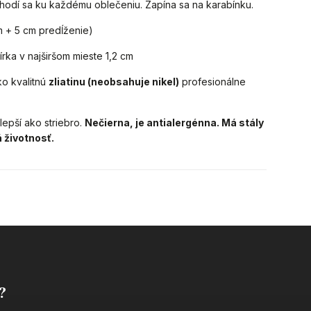
 hodí sa ku každému oblečeniu. Zapína sa na karabínku.
 + 5 cm predĺženie)
írka v najširšom mieste 1,2 cm
o kvalitnú
zliatinu (neobsahuje nikel)
profesionálne
lepší ako striebro.
Nečierna, je antialergénna. Má stály
á životnosť.
?