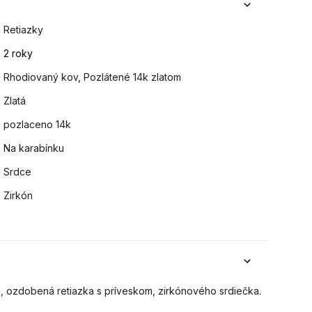
Retiazky
2 roky
Rhodiovaný kov
,
Pozlátené 14k zlatom
Zlatá
pozlaceno 14k
Na karabínku
Srdce
Zirkón
m, ozdobená retiazka s príveskom, zirkónového srdiečka.