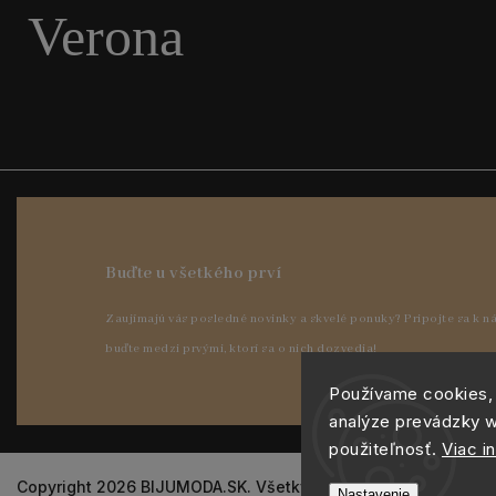
Verona
Používame cookies,
analýze prevádzky w
použiteľnosť.
Viac i
Copyright 2026
BIJUMODA.SK
. Všetky práva vyhradené.
Nastavenie