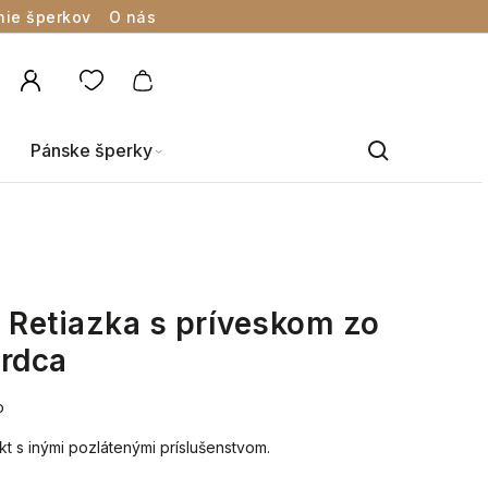
nie šperkov
O nás
Pánske šperky
Retiazka s príveskom zo
srdca
o
kt s inými pozlátenými príslušenstvom.