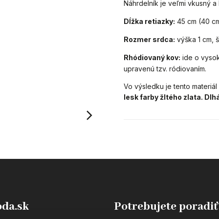
Náhrdelník je veľmi vkusný a
Dĺžka retiazky:
45 cm (40 cm
Rozmer srdca:
výška 1 cm, š
Rhódiovaný kov:
ide o vysok
upravenú tzv. ródiovaním.
Vo výsledku je tento materiál 
lesk farby žltého zlata. Dlh
da.sk
Potrebujete poradiť