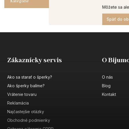
Kategórie
Môžete sa ale
Späť do o
Zákaznícky servis
O Bijumo
Ako sa starať o šperky?
O nás
Ako šperky balíme?
Blog
Vrátenie tovaru
Kontakt
Reklamácia
Najčastejšie otázky
Obchodné podmienky
Ochrana súkromia GDPR