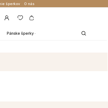
nie šperkov
O nás
Pánske šperky