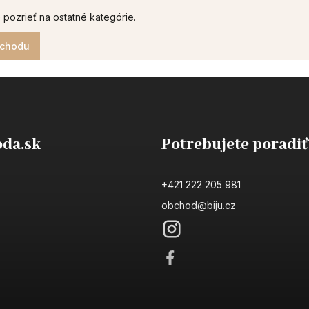
 pozrieť na ostatné kategórie.
bchodu
da.sk
Potrebujete poradiť
+421 222 205 981
obchod@biju.cz