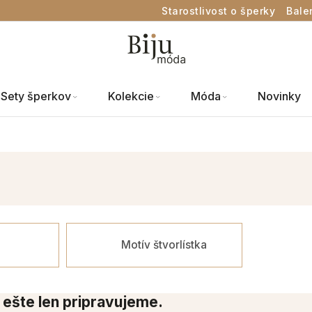
Starostlivost o šperky
Bale
Sety šperkov
Kolekcie
Móda
Novinky
Motív štvorlístka
 ešte len pripravujeme.