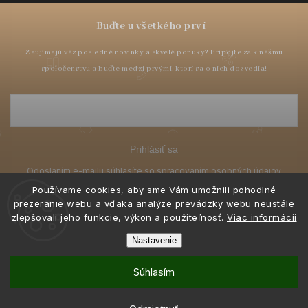
Prihlásiť sa
Používame cookies, aby sme Vám umožnili pohodlné
prezeranie webu a vďaka analýze prevádzky webu neustále
zlepšovali jeho funkcie, výkon a použiteľnosť.
Viac informácií
Nastavenie
Copyright 2026
BIJUMODA.SK
. Všetky práva vyhradené.
Súhlasím
Grafický návrh vytvořil a nakódoval
Shoptak.cz
Vytvoril Shoptet