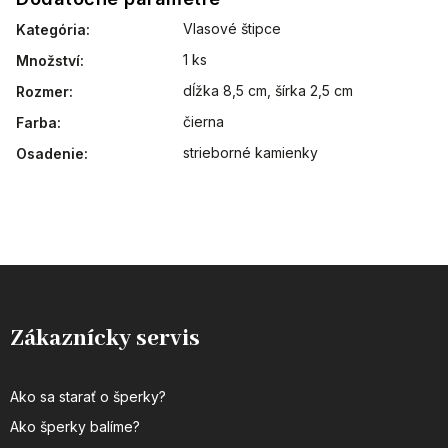
Vlasové štipce
Kategória
:
1 ks
Množství
:
dĺžka 8,5 cm, šírka 2,5 cm
Rozmer
:
čierna
Farba
:
strieborné kamienky
Osadenie
:
Zákaznícky servis
Ako sa starať o šperky?
Ako šperky balíme?