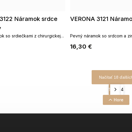
3122 Náramok srdce
VERONA 3121 Náramo
ý
k so srdiečkami z chirurgickej
Pevný náramok so srdcom a zi
16,30 €
Načítať 18 ďalšíc
1
4
Hore