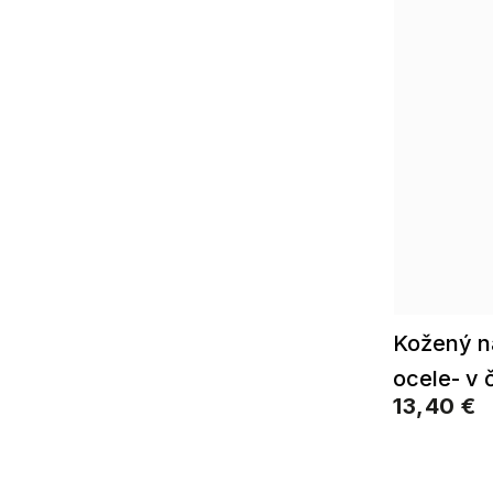
Kožený ná
ocele- v 
13,40 €
2002560