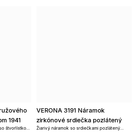
 ružového
VERONA 3191 Náramok
om 1941
zirkónové srdiečka pozlátený
o štvorlístkom
Žiarivý náramok so srdiečkami pozlátený
e.
chirurgická oceľ