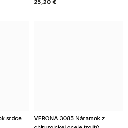
25,20 €
k srdce
VERONA 3085 Náramok z
chirurgickej ocele trojitý