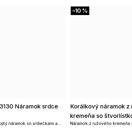
–10 %
Akcia
3130 Náramok srdce
Korálkový náramok z
kremeňa so štvorlístk
jitý náramok so srdiečkami a
Náramok z ružového kremeňa s
mi
prináša lásku, harmóniu a šťasti