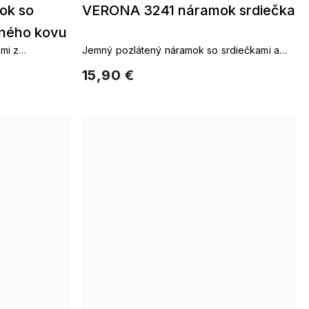
ok so
VERONA 3241 náramok srdiečka
aného kovu
mi z
Jemný pozlátený náramok so srdiečkami a
zirkónmi
15,90 €