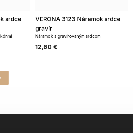
k srdce
VERONA 3123 Náramok srdce
gravír
rkónmi
Náramok s gravírovaným srdcom
12,60 €
h