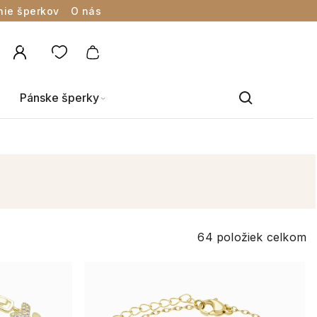
nie šperkov
O nás
Pánske šperky
64
položiek celkom