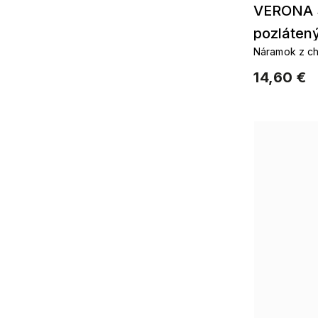
VERONA 
pozlátený
Náramok z chi
srdiečkam
zirkónmi
14,60 €