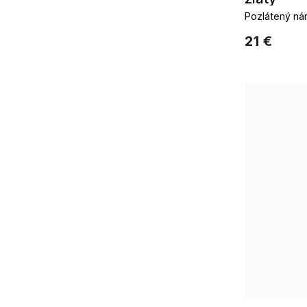
Pozlátený nár
zirkónmi
21 €