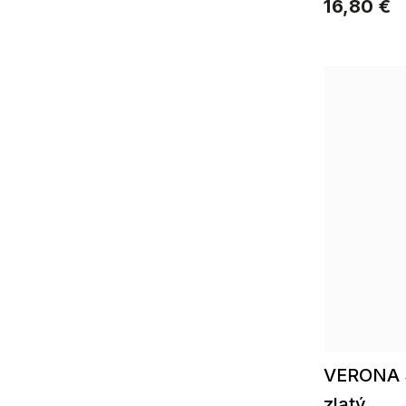
16,80 €
VERONA 
zlatý