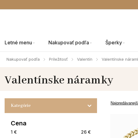
Letné menu
Nakupovať podľa
Šperky
Nakupovať podľa
Príležitosť
Valentín
Valentínske náram
/
/
/
Valentínske náramky
Najpredávanejš
Kategórie
Cena
1
€
26
€