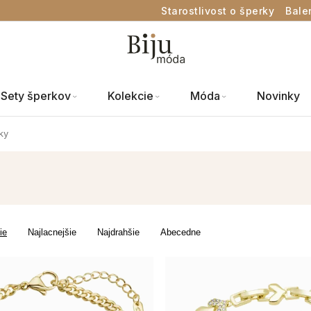
Starostlivost o šperky
Bale
Sety šperkov
Kolekcie
Móda
Novinky
ky
ie
Najlacnejšie
Najdrahšie
Abecedne