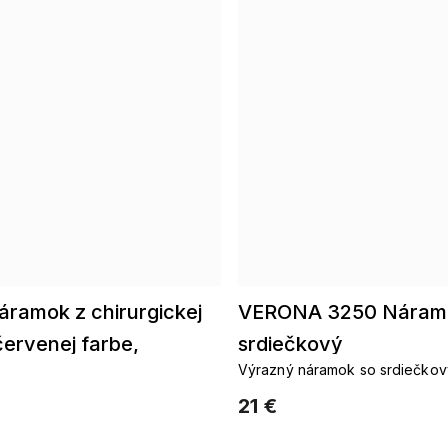
ramok z chirurgickej
VERONA 3250 Náram
červenej farbe,
srdiečkový
Výrazný náramok so srdiečkov
-1
zirkónmi
21 €