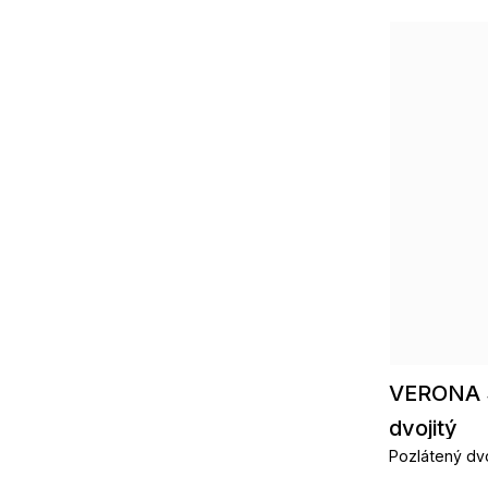
VERONA 
dvojitý
Pozlátený dvo
čírymi zirkón