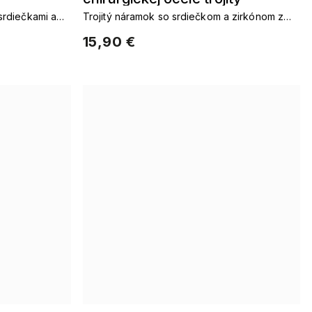
srdiečkami a
Trojitý náramok so srdiečkom a zirkónom z
pozlátený
chirurgickej ocele
15,90 €