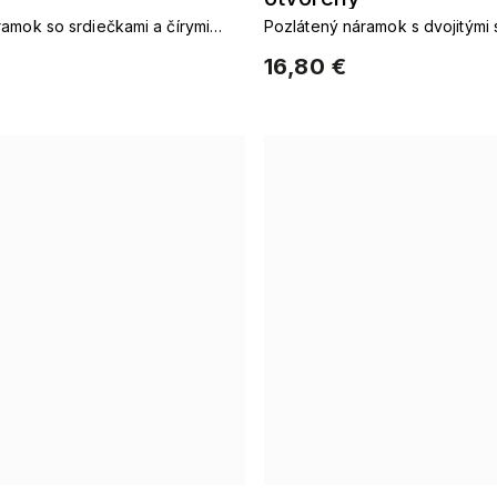
amok so srdiečkami a čírymi
Pozlátený náramok s dvojitými 
zirkónmi
16,80 €