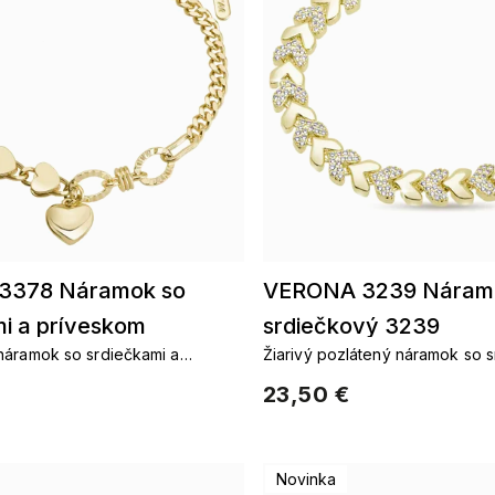
3378 Náramok so
VERONA 3239 Náram
mi a príveskom
srdiečkový 3239
náramok so srdiečkami a
Žiarivý pozlátený náramok so s
zirkónmi
23,50 €
Novinka