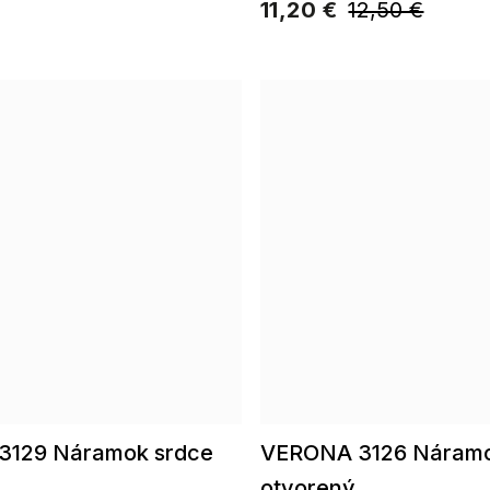
11,20 €
12,50 €
3129 Náramok srdce
VERONA 3126 Náramo
otvorený