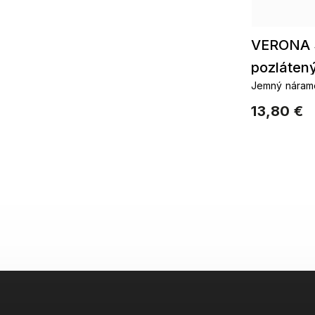
VERONA 
pozláten
Jemný náramo
ocele
13,80 €