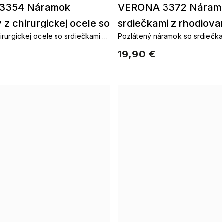
3354 Náramok
VERONA 3372 Náram
 z chirurgickej ocele so
srdiečkami z rhodiov
rurgickej ocele so srdiečkami a
Pozlátený náramok so srdiečka
i a zirkónmi
rhodovaného kovu
19,90 €