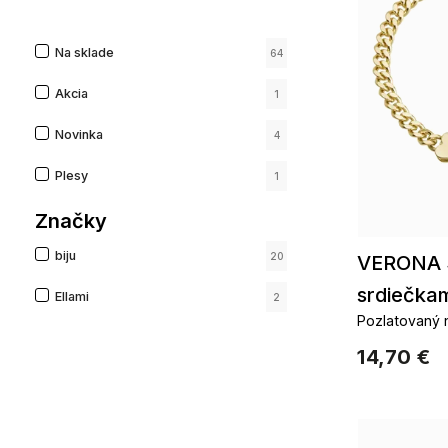
Na sklade
64
Akcia
1
Novinka
4
Plesy
1
Značky
biju
20
VERONA 
srdiečka
Ellami
2
Pozlatovaný 
príveskom
14,70 €