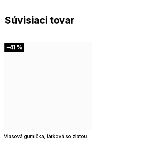
Súvisiaci tovar
–41 %
Akcia
Vlasová gumička, látková so zlatou