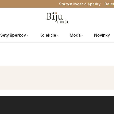
Starostlivost o šperky
Bale
Sety šperkov
Kolekcie
Móda
Novinky