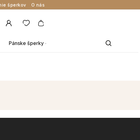
nie šperkov
O nás
Pánske šperky