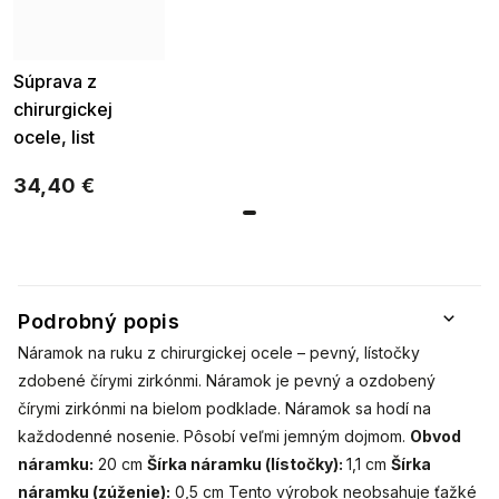
Súprava z
chirurgickej
ocele, list
ozdobený
34,40 €
zirkónmi, retiazka
+ pevný náramok
237
Podrobný popis
Náramok na ruku z chirurgickej ocele – pevný, lístočky
zdobené čírymi zirkónmi. Náramok je pevný a ozdobený
čírymi zirkónmi na bielom podklade. Náramok sa hodí na
každodenné nosenie. Pôsobí veľmi jemným dojmom.
Obvod
náramku:
20 cm
Šírka náramku (lístočky):
1,1 cm
Šírka
náramku (zúženie):
0,5 cm Tento výrobok neobsahuje ťažké