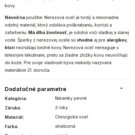
kovy.
Návod na
použitie: Nerezová oceľ je tvrdý a mimoriadne
odolný materiál, ktorý odoláva poškriabaniu, korózii a
zafarbeniu.
Má dlhú životnosť
, je odolná voči sladkej a slanej
vode. Šperky z nerezovej ocele sú
vhodné
aj pre
alergikov,
ktorí
neznášajú bežné kovy. Nerezová oceľ nereaguje s
telesnými tekutinami, preto sa žiadne zložky kovu neuvoľňujú
do kože. Pre svoje vlastnosti býva niekedy nazývaná
materiálom 21. storočia.
Dodatočné parametre
Náramky pevné
Kategória
:
2 roky
Záruka
:
Chirurgická oceľ
Materiál
:
strieborná
Farba
: