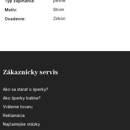
pevné
Typ zapínania
:
Strom
Motív
:
Zirkón
Osadenie
:
Zákaznícky servis
Ako sa starať o šperky?
Ako šperky balíme?
Vrátenie tovaru
Reklamácia
Najčastejšie otázky