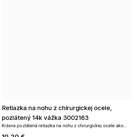
Retiazka na nohu z chirurgickej ocele,
pozlátený 14k vážka 3002163
Krásna pozlátená retiazka na nohu z chirurgickej ocele ako
štýlový doplnok na teplé dni
10,20 €