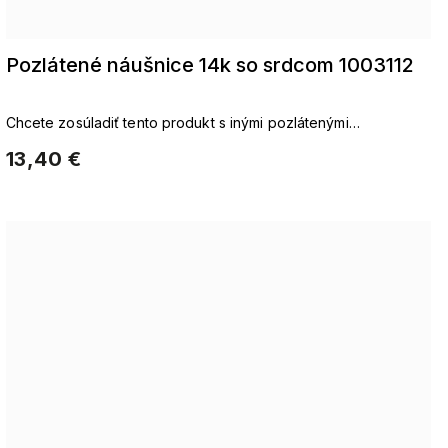
Pozlátené náušnice 14k so srdcom 1003112
Chcete zosúladiť tento produkt s inými pozlátenými
príslušenstvom. pozlátené reťazepozlátené náušnicepozlátené
13,40 €
náramky