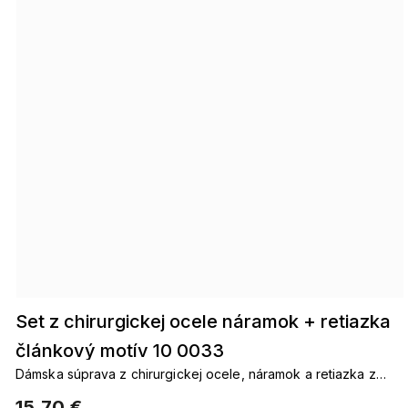
Set z chirurgickej ocele náramok + retiazka
článkový motív 10 0033
Dámska súprava z chirurgickej ocele, náramok a retiazka z
geometrických článkov.
15,70 €