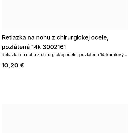
Retiazka na nohu z chirurgickej ocele,
pozlátená 14k 3002161
Retiazka na nohu z chirurgickej ocele, pozlátená 14-karátovým
zlatom, s guľôčkami a štvorlístkami pre šťastie.
10,20 €