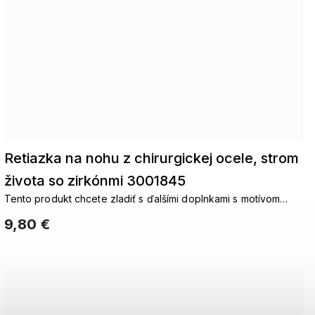
Retiazka na nohu z chirurgickej ocele, strom
života so zirkónmi 3001845
Tento produkt chcete zladiť s ďalšími doplnkami s motívom
strom života. Reťaze strom životaNáušnice Strom
9,80 €
životaNáramky Strom životaNastavuje strom života