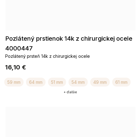
Pozlátený prstienok 14k z chirurgickej ocele
4000447
Pozlátený prsteň 14k z chirurgickej ocele
16,10 €
59 mm
64 mm
51 mm
54 mm
49 mm
61 mm
+ ďalšie