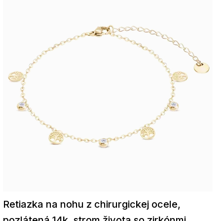
Retiazka na nohu z chirurgickej ocele,
pozlátená 14k, strom života so zirkónmi