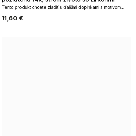
Tento produkt chcete zladiť s ďalšími doplnkami s motívom
2002308
strom života. Reťaze strom životaNáušnice Strom
11,60 €
životaNáramky Strom životaNastavuje strom života