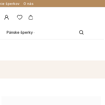
nie šperkov
O nás
Pánske šperky