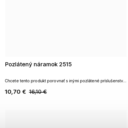
Pozlátený náramok 2515
Chcete tento produkt porovnať s inými pozlátené príslušenstvo.
pozlátené reťazepozlátené náušnicepozlátené náramky
10,70 €
16,10 €