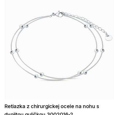
Retiazka z chirurgickej ocele na nohu s
dvojitou guličkou 3002016-2