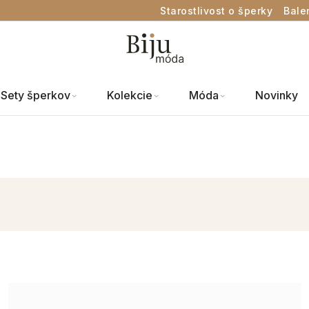
Starostlivost o šperky
Bale
Sety šperkov
Kolekcie
Móda
Novinky