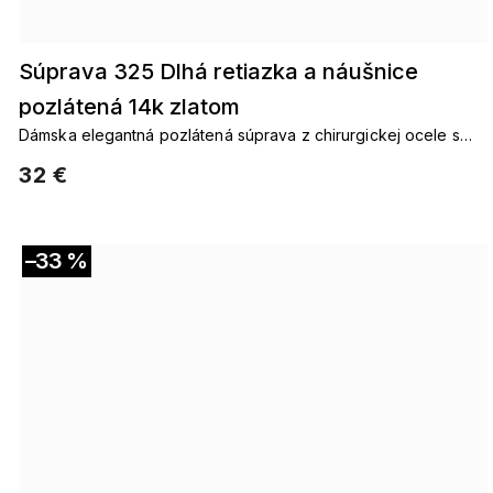
Súprava 325 Dlhá retiazka a náušnice
pozlátená 14k zlatom
Dámska elegantná pozlátená súprava z chirurgickej ocele s
motívom guličiek. Taktiež sa hodí k výrobku: pozlátené reťaze
32 €
Pozlátené prstene pozlátené náramky
–33 %
Akcia