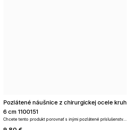
Pozlátené náušnice z chirurgickej ocele kruh
6 cm 1100151
Chcete tento produkt porovnať s inými pozlátené príslušenstvo.
pozlátené reťazepozlátené náušnicepozlátené náramky
9,80 €