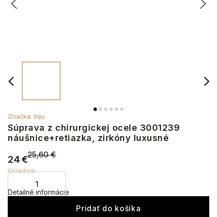
Značka:
biju
Súprava z chirurgickej ocele 3001239
náušnice+retiazka, zirkóny luxusné
25,60 €
24 €
Skladom
Detailné informácie
Pridať do košíka