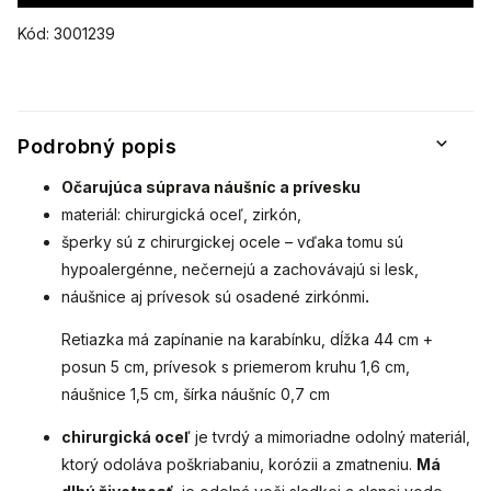
Kód:
3001239
Podrobný popis
Očarujúca súprava náušníc a prívesku
materiál: chirurgická oceľ, zirkón,
šperky sú
z chirurgickej ocele
– vďaka tomu sú
hypoalergénne, nečernejú a zachovávajú si lesk,
náušnice aj prívesok sú osadené zirkónmi
.
Retiazka má zapínanie na karabínku, dĺžka 44 cm +
posun 5 cm, prívesok s priemerom kruhu 1,6 cm,
náušnice 1,5 cm, šírka náušníc 0,7 cm
chirurgická oceľ
je tvrdý a mimoriadne odolný materiál,
ktorý odoláva poškriabaniu, korózii a zmatneniu.
Má