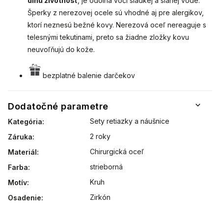
dlhú životnosť
, je odolná voči sladkej a slanej vode.
Šperky z nerezovej ocele sú vhodné aj pre alergikov,
ktorí neznesú bežné kovy. Nerezová oceľ nereaguje s
telesnými tekutinami, preto sa žiadne zložky kovu
neuvoľňujú do kože.
bezplatné balenie darčekov
Dodatočné parametre
Sety retiazky a náušnice
Kategória
:
2 roky
Záruka
:
Chirurgická oceľ
Materiál
:
strieborná
Farba
:
Kruh
Motív
:
Zirkón
Osadenie
: