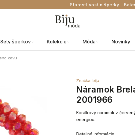
Starostlivost o šperky
Bale
Sety šperkov
Kolekcie
Móda
Novinky
neho kovu
Značka:
biju
Náramok Brela
2001966
Korálkový náramok z červený
energiou.
Detailné informácie