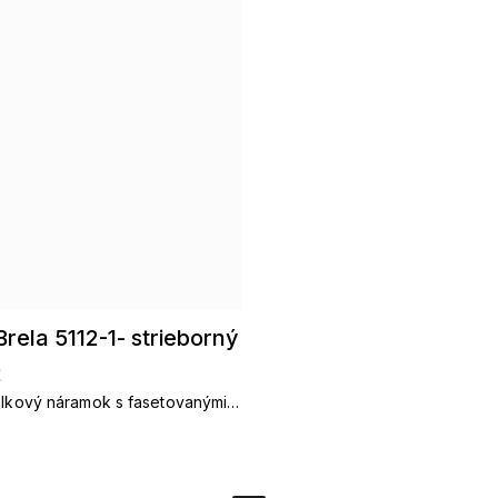
ela 5112-1- strieborný
2
álkový náramok s fasetovanými
rálikmi v kovovom striebornom