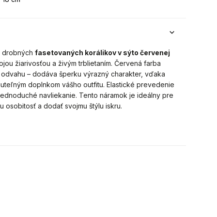
z drobných
fasetovaných korálikov v sýto červenej
jou žiarivosťou a živým trblietaním. Červená farba
a odvahu – dodáva šperku výrazný charakter, vďaka
uteľným doplnkom vášho outfitu. Elastické prevedenie
jednoduché navliekanie. Tento náramok je ideálny pre
u osobitosť a dodať svojmu štýlu iskru.