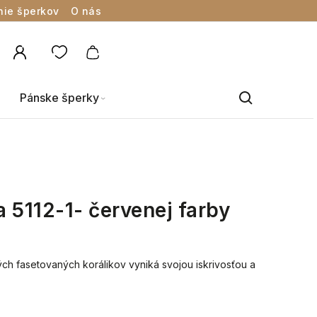
nie šperkov
O nás
Pánske šperky
 5112-1- červenej farby
ch fasetovaných korálikov vyniká svojou iskrivosťou a