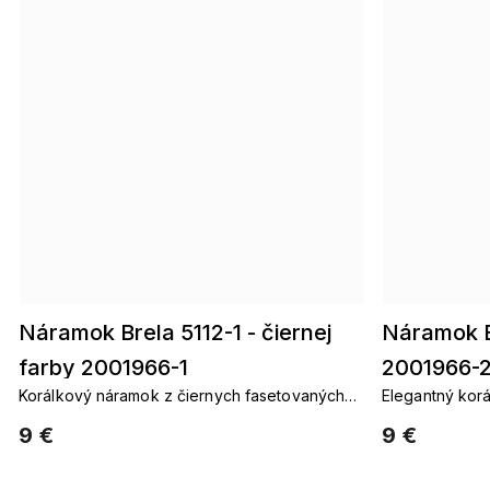
Náramok Brela 5112-1 - čiernej
Náramok Br
farby 2001966-1
2001966-
Korálkový náramok z čiernych fasetovaných
Elegantný kor
korálikov dodá vášmu štýlu eleganciu a
sklenenými ko
9 €
9 €
nadčasovosť.
lesku.