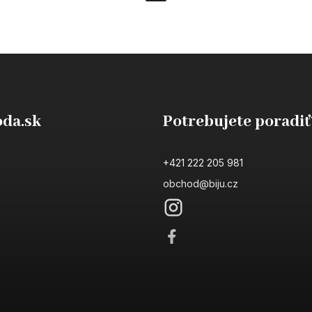
da.sk
Potrebujete poradiť
+421 222 205 981
obchod@biju.cz