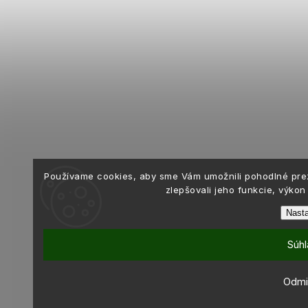
Používame cookies, aby sme Vám umožnili pohodlné pre
zlepšovali jeho funkcie, výkon
Nasta
Súhl
Odmi