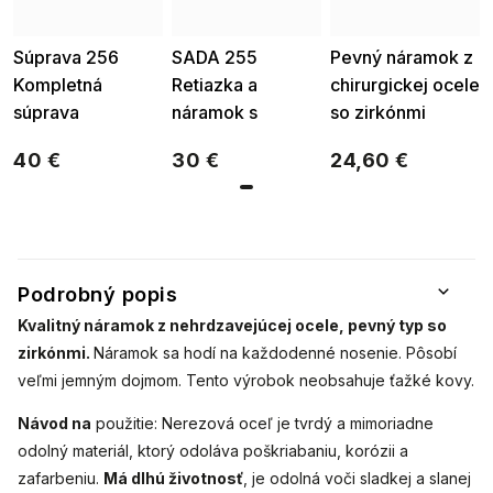
Súprava 256
SADA 255
Pevný náramok z
Kompletná
Retiazka a
chirurgickej ocele
súprava
náramok s
so zirkónmi
náušnice,
geometrickým
2002693
40 €
30 €
24,60 €
retiazka a
motívom
náramok s
geometrickým
motívom
Podrobný popis
Kvalitný náramok z nehrdzavejúcej ocele, pevný typ so
zirkónmi.
Náramok sa hodí na každodenné nosenie. Pôsobí
veľmi jemným dojmom. Tento výrobok neobsahuje ťažké kovy.
Návod na
použitie: Nerezová oceľ je tvrdý a mimoriadne
odolný materiál, ktorý odoláva poškriabaniu, korózii a
zafarbeniu.
Má dlhú životnosť
, je odolná voči sladkej a slanej