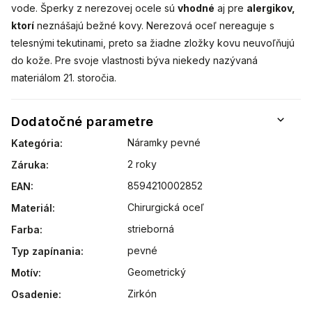
vode. Šperky z nerezovej ocele sú
vhodné
aj pre
alergikov,
ktorí
neznášajú bežné kovy. Nerezová oceľ nereaguje s
telesnými tekutinami, preto sa žiadne zložky kovu neuvoľňujú
do kože. Pre svoje vlastnosti býva niekedy nazývaná
materiálom 21. storočia.
Dodatočné parametre
Náramky pevné
Kategória
:
2 roky
Záruka
:
8594210002852
EAN
:
Chirurgická oceľ
Materiál
:
strieborná
Farba
:
pevné
Typ zapínania
:
Geometrický
Motív
:
Zirkón
Osadenie
: