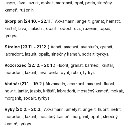
jaspis, láva, lazurit, mokait, morganit, opál, perla, slnečný
kameň, ruženín.
Škorpión (24.10. - 22.11
.) Akvamarín, angelit, granát, hematit,
krištáľ, láva, malachit, opalit, rodochrozit, ruženín, topás,
tyrkys.
Strelec (23.11. - 21.12
.) Achát, ametyst, avanturín, granát,
labradorit, lazurit, opalit, slnečný kameň, sodalit, tyrkys.
Kozorožec (22.12. - 20.1
.) Fluorit, granát, karneol, krištáľ,
labradorit, lazurit, láva, perla, pyrit, rubín, tyrkys.
Vodnár (21.1. - 19.2
.) Akvamarín, amazonit, ametyst, fluorit,
howlit, jantár, jaspis, krištáľ, labradorit, mesačný kameň, mokait,
morganit, sodalit, tyrkys.
Ryby (20.2. - 20.3
.) Akvamarín, ametyst, angelit, fluorit, nefrit,
labradorit, lazurit, mesačný kameň, morganit, opalit, slnečný
kameň, tyrkys.