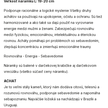
Veľkosť náramku L: 19-20 cm
Podporuje racionálne a logické myslenie Všetky druhy
achátov sa používajú na upokojenie, očistu a ochranu. Sú tiež
harmonizované a ako také sa dajú použiť na vyrovnanie
energie medzi mužmi a ženami. Zabezpečujú rovnováhu
medzi fyzickou, emocionálnou, intelektuálnou a éterickou
rovinou. Acháty pomáhajú pri problémoch so sebavedomím,
zlepšujú koncentráciu a zmierňujú emocionálne traumy.
Rovnováha - Energia - Sebavedomie
Náramky sú balené v darčekovej krabičke aj darčekovom
vrecúšku (všetko súčasť ceny náramku).
ACHAT
Je to veľmi stály kameň, ktorý nám dodáva citovú, telesnú a
rozumovú rovnováhu, podporuje sebavedomie a napomáha
sebapoznaniu. Najväčšie ložiská sa nachádzajú v Brazílii a
Uruguaji.