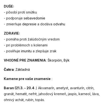
DUŠE:
- pôsobí proti smútku
- podporuje
sebavedomie
- zmierňuje
depresie
a dodáva
odvahu
ZDRAVIE:
- pomáha proti žalúdočným vredom
- pri problémoch s kolenami
- posilňuje
imunitu
a zlepšuje zrak
VHODNÉ PRE ZNAMENIA
:
Škorpión, Býk
Čakra
: Základná
Kamene pre vaše znamenie
:
Baran (21.3. - 20.4
.) Akvamarín, ametyst, avanturín, citrín,
granát, hematit, nefrit, jahodový kremeň, jaspis, karneol, láva,
ohnivý achát, rubín, topás.