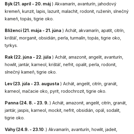
Býk (21. apríl - 20. máj
) Akvamarín, avanturín, jahodový
kremeň, kunzit, lapis, lazurit, malachit, rodonit, ruženín, slnečný
kameň, topás, tigrie oko.
Blíženci (21. mája - 21. júna
) Achát, akvamarín, apatit, citrín,
krištáľ, morganit, obsidián, perla, turmalín, topás, tigrie oko,
tyrkys.
Rak (22. júna - 22. júla
) Achát, amazonit, angelit, avanturín,
howlit, jantár, karneol, krištáľ, nefrit, opalit, perla, rodonit,
slnečný kameň, tigrie oko.
Lev (23. júla - 23. augusta
) Achát, angelit, citrín, granát,
karneol, mačacie oko, pyrit, rodochrozit, tigrie oko.
Panna (24. 8. - 23. 9.
) Achát, amazonit, angelit, citrín, granát,
jantár, jaspis, karneol, mockit, nefrit, obsidián, opál, sodalit,
tigrie oko.
Váhy (24.9. - 23.10
.) Akvamarín, avanturín, howlit, jadeit,