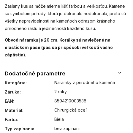
Zaslaný kus sa môže mierne líšiť farbou a veľkosťou. Kamene
sú symbolom prírody, ktorá je dokonale nedokonalá, preto sú
všetky nepravidelnosti na kameňoch odrazom krásneho
prírodného rastu a jedinečnosti každého kusu.
Obvod náramku je 20 cm. Korálky sú navlečené na
elastickom páse (pás sa prispôsobí veľkosti vášho
zápästia).
Dodatočné parametre
Náramky z prírodného kameňa
Kategória
:
2 roky
Záruka
:
8594210003538
EAN
:
Chirurgická oceľ
Materiál
:
Biela
Farba
:
bez zapínání
Typ zapínania
: