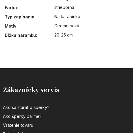
strieborná
Farba
:
Na karabínku
Typ zapínania
:
Geometrický
Motív
:
20-25 cm
Dĺžka náramku
:
Zákaznícky servis
Ako sa starať o šperky?
Ako šperky balíme?
Vrátenie tovaru