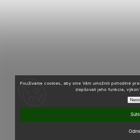
Používame cookies, aby sme Vám umožnili pohodlné pre
zlepšovali jeho funkcie, výkon
Nasta
Súhl
Odmi