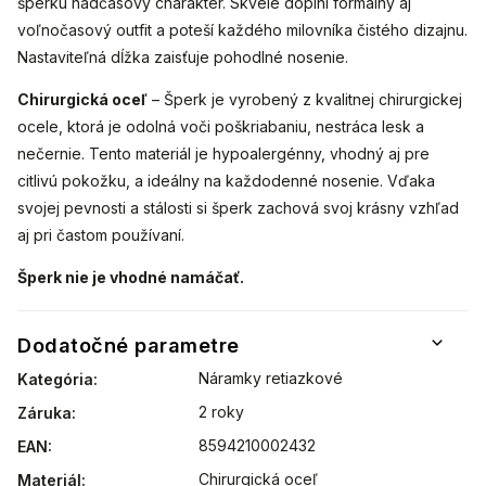
šperku nadčasový charakter. Skvele doplní formálny aj
voľnočasový outfit a poteší každého milovníka čistého dizajnu.
Nastaviteľná dĺžka zaisťuje pohodlné nosenie.
Chirurgická oceľ
– Šperk je vyrobený z kvalitnej chirurgickej
ocele, ktorá je odolná voči poškriabaniu, nestráca lesk a
nečernie. Tento materiál je hypoalergénny, vhodný aj pre
citlivú pokožku, a ideálny na každodenné nosenie. Vďaka
svojej pevnosti a stálosti si šperk zachová svoj krásny vzhľad
aj pri častom používaní.
Šperk nie je vhodné namáčať.
Dodatočné parametre
Náramky retiazkové
Kategória
:
2 roky
Záruka
:
8594210002432
EAN
:
Chirurgická oceľ
Materiál
: