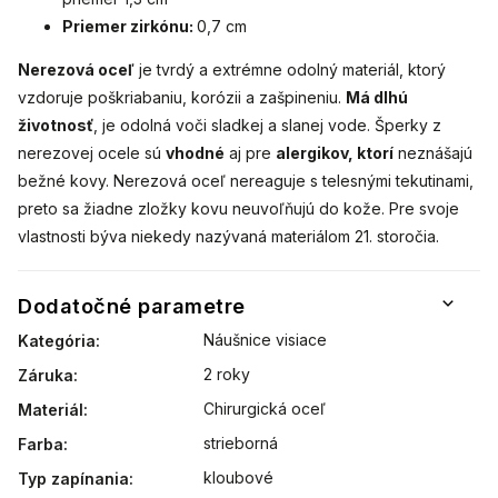
Priemer zirkónu:
0,7 cm
Nerezová oceľ
je tvrdý a extrémne odolný materiál, ktorý
vzdoruje poškriabaniu, korózii a zašpineniu.
Má dlhú
životnosť
, je odolná voči sladkej a slanej vode. Šperky z
nerezovej ocele sú
vhodné
aj pre
alergikov, ktorí
neznášajú
bežné kovy. Nerezová oceľ nereaguje s telesnými tekutinami,
preto sa žiadne zložky kovu neuvoľňujú do kože. Pre svoje
vlastnosti býva niekedy nazývaná materiálom 21. storočia.
Dodatočné parametre
Náušnice visiace
Kategória
:
2 roky
Záruka
:
Chirurgická oceľ
Materiál
:
strieborná
Farba
:
kloubové
Typ zapínania
: