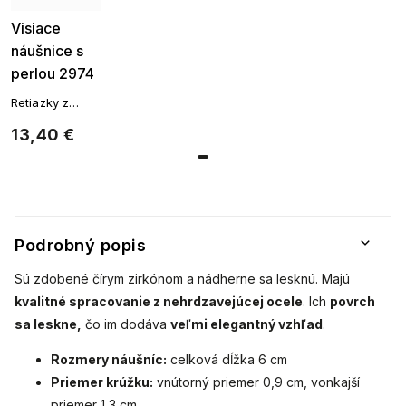
Visiace
náušnice s
perlou 2974
Retiazky z
chirurgickej
13,40 €
ocele
Podrobný popis
Sú zdobené čírym zirkónom a nádherne sa lesknú. Majú
kvalitné spracovanie z nehrdzavejúcej ocele
. Ich
povrch
sa leskne,
čo im dodáva
veľmi elegantný vzhľad
.
Rozmery náušníc:
celková dĺžka 6 cm
Priemer krúžku:
vnútorný priemer 0,9 cm, vonkajší
priemer 1,3 cm