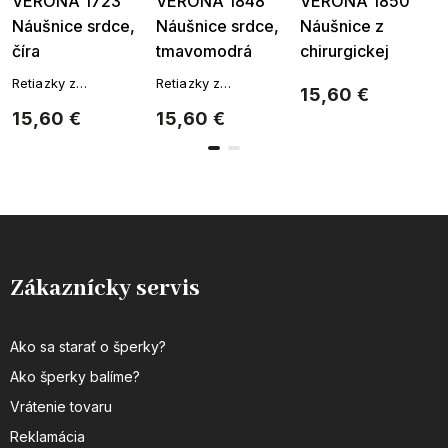
VERONA 1723
VERONA 1848
VERONA 1850
Náušnice srdce,
Náušnice srdce,
Náušnice z
číra
tmavomodrá
chirurgickej
ocele, srdce-
Retiazky z
Retiazky z
15,60 €
tyrkysová
chirurgickej ocele
chirurgickej ocele
15,60 €
15,60 €
Zákaznícky servis
Ako sa starať o šperky?
Ako šperky balíme?
Vrátenie tovaru
Reklamácia