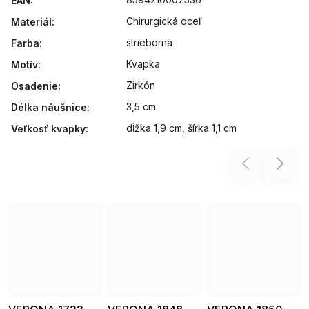
EAN
:
Chirurgická oceľ
Materiál
:
strieborná
Farba
:
Kvapka
Motív
:
Zirkón
Osadenie
:
3,5 cm
Délka náušnice
:
dĺžka 1,9 cm, šírka 1,1 cm
Veľkosť kvapky
:
Previous
Next