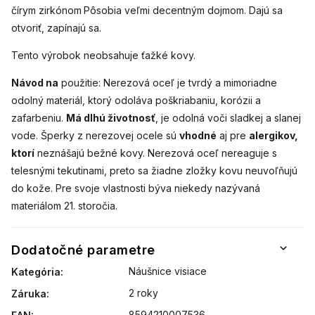
čírym zirkónom
Pôsobia veľmi decentným dojmom. Dajú sa
otvoriť, zapínajú sa.
Tento výrobok neobsahuje ťažké kovy.
Návod na
použitie: Nerezová oceľ je tvrdý a mimoriadne
odolný materiál, ktorý odoláva poškriabaniu, korózii a
zafarbeniu.
Má dlhú životnosť
, je odolná voči sladkej a slanej
vode. Šperky z nerezovej ocele sú
vhodné
aj pre
alergikov,
ktorí
neznášajú bežné kovy. Nerezová oceľ nereaguje s
telesnými tekutinami, preto sa žiadne zložky kovu neuvoľňujú
do kože. Pre svoje vlastnosti býva niekedy nazývaná
materiálom 21. storočia.
Dodatočné parametre
Náušnice visiace
Kategória
:
2 roky
Záruka
:
8594210007536