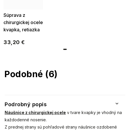
Súprava z
chirurgickej ocele
kvapka, retiazka
+ náušnice so
33,20 €
smaragdovým
zirkónom 100002
Podobné (6)
Podrobný popis
Náušnice z chirurgickej ocele
v tvare kvapky
je vhodný na
každodenné nosenie.
Z prednej strany sú pohľadové strany
náušnice ozdobené