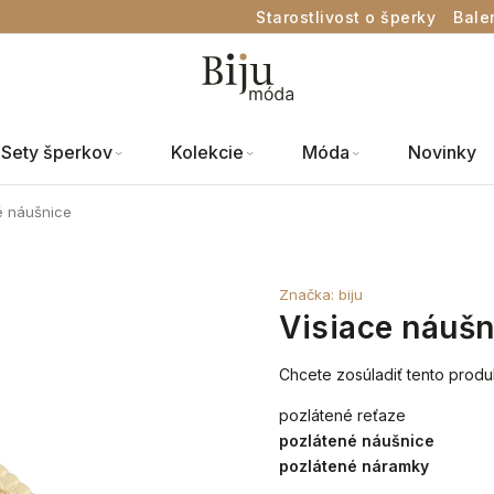
Starostlivost o šperky
Bale
Sety šperkov
Kolekcie
Móda
Novinky
é náušnice
Značka:
biju
Visiace náušn
Chcete zosúladiť tento produ
pozlátené reťaze
pozlátené náušnice
pozlátené náramky