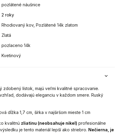
pozlátené náušnice
2 roky
Rhodiovaný kov
,
Pozlátené 14k zlatom
Zlatá
pozlaceno 14k
Kvetinový
lý zdobený lístok, majú veľmi kvalitné spracovanie.
ý vzhľad, dodávajú eleganciu v každom smere. Ruský
vá dĺžka 1,7 cm, šírka v najširšom mieste 1 cm
o kvalitnú
zliatinu (neobsahuje nikel)
profesionálne
výsledku je tento materiál lepší ako striebro.
Nečierna, je