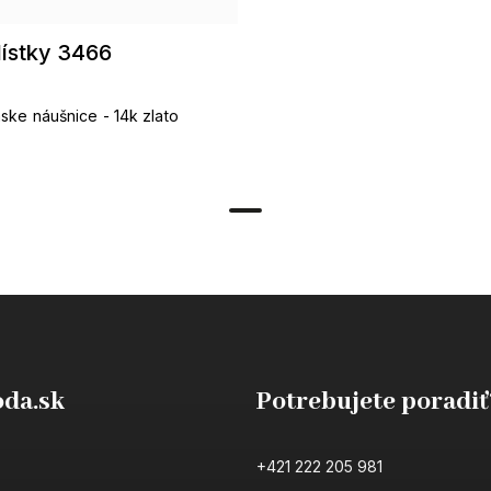
lístky 3466
ske náušnice - 14k zlato
da.sk
Potrebujete poradiť
+421 222 205 981