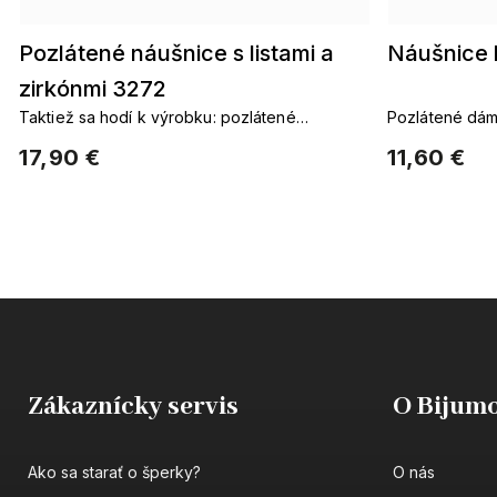
Pozlátené náušnice s listami a
Náušnice 
zirkónmi 3272
Taktiež sa hodí k výrobku: pozlátené
Pozlátené dám
reťazepozlátené náušnicepozlátené náramky
17,90 €
11,60 €
Zákaznícky servis
O Bijumo
Ako sa starať o šperky?
O nás