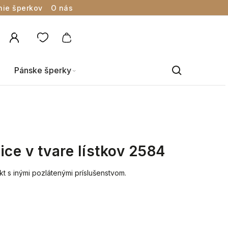
nie šperkov
O nás
Pánske šperky
ice v tvare lístkov 2584
kt s inými pozlátenými príslušenstvom.