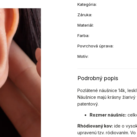
Kategória
:
Záruka
:
Materiál
:
Farba
:
Povrchová úprava
:
Motív
:
Podrobný popis
Pozlátené náušnice
14k, lesk
Náušnice majú krásny žiariv
patentový.
Rozmer náušníc:
celko
Rhódiovaný kov:
ide o vysok
upravenú tzv. ródiovaním.
Vo 