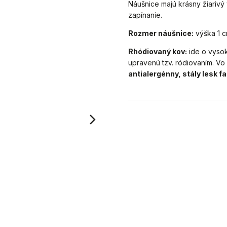
Náušnice majú krásny žiariv
zapínanie.
Rozmer náušnice:
výška 1 c
Rhódiovaný kov:
ide o vysok
upravenú tzv. ródiovaním.
Vo 
antialergénny, stály lesk fa