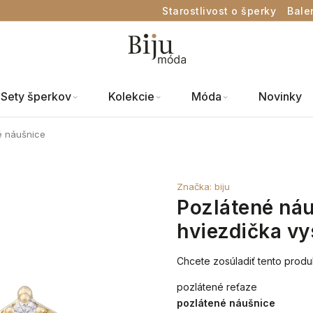
Starostlivost o šperky
Bale
Sety šperkov
Kolekcie
Móda
Novinky
é náušnice
Značka:
biju
Pozlátené náu
hviezdička v
Chcete zosúladiť tento produ
pozlátené reťaze
pozlátené náušnice