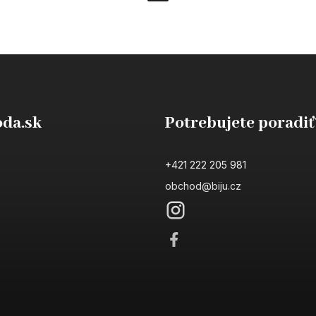
da.sk
Potrebujete poradiť
+421 222 205 981
obchod@biju.cz