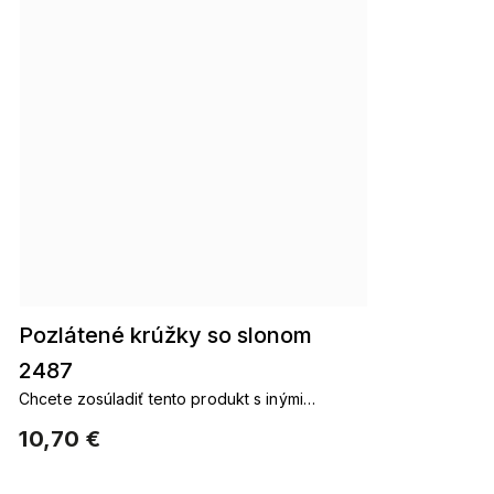
Pozlátené krúžky so slonom
2487
Chcete zosúladiť tento produkt s inými
pozlátenými príslušenstvom. pozlátené
10,70 €
reťazepozlátené náušnicepozlátené náramky