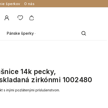
nie šperkov
O nás
Pánske šperky
šnice 14k pecky,
yskladaná zirkónmi 1002480
kt s inými pozlátenými príslušenstvom.