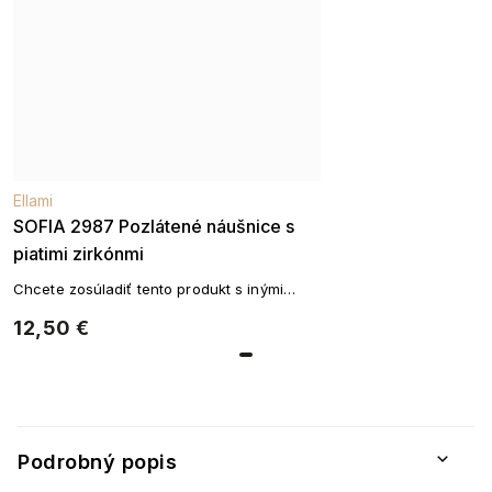
Ellami
SOFIA 2987 Pozlátené náušnice s
piatimi zirkónmi
Chcete zosúladiť tento produkt s inými
pozlátenými príslušenstvom. pozlátené
12,50 €
reťazepozlátené náušnicepozlátené
náramky
Podrobný popis