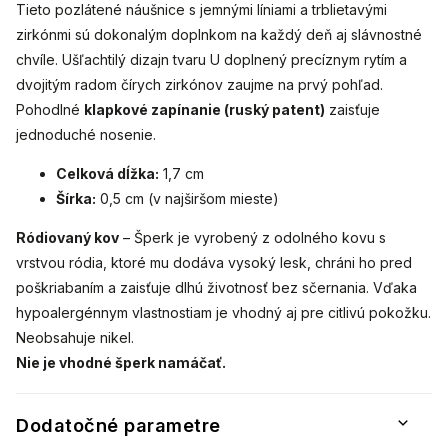
Tieto
pozlátené náušnice
s jemnými líniami a trblietavými
zirkónmi sú dokonalým doplnkom na každý deň aj slávnostné
chvíle. Ušľachtilý dizajn tvaru U doplnený precíznym rytím a
dvojitým radom čírych zirkónov zaujme na prvý pohľad.
Pohodlné
klapkové zapínanie (ruský patent)
zaisťuje
jednoduché nosenie.
Celková dĺžka:
1,7 cm
Šírka:
0,5 cm (v najširšom mieste)
Ródiovaný kov
– Šperk je vyrobený z odolného kovu s
vrstvou ródia, ktoré mu dodáva vysoký lesk, chráni ho pred
poškriabaním a zaisťuje dlhú životnosť bez sčernania. Vďaka
hypoalergénnym vlastnostiam je vhodný aj pre citlivú pokožku.
Neobsahuje nikel.
Nie je vhodné šperk namáčať.
Dodatočné parametre