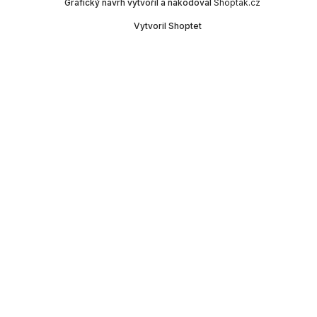
Grafický návrh vytvořil a nakódoval
Shoptak.cz
Vytvoril Shoptet