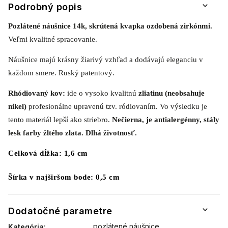
Podrobný popis
Pozlátené náušnice
14k, skrútená kvapka ozdobená zirkónmi.
Veľmi kvalitné spracovanie.
Náušnice majú krásny žiarivý vzhľad a dodávajú eleganciu v
každom smere. Ruský patentový.
Rhódiovaný kov:
ide o vysoko kvalitnú
zliatinu (neobsahuje
nikel)
profesionálne upravenú tzv. ródiovaním. Vo výsledku je
tento materiál lepší ako striebro.
Nečierna, je antialergénny, stály
lesk farby žltého zlata. Dlhá životnosť.
Celková dĺžka: 1,6 cm
Šírka v najširšom bode: 0,5 cm
Dodatočné parametre
pozlátené náušnice
Kategória
: