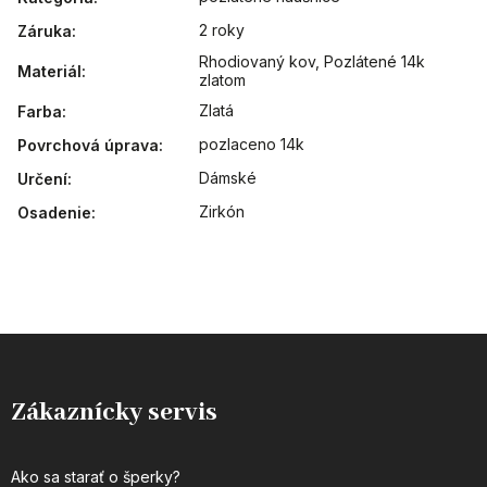
2 roky
Záruka
:
Rhodiovaný kov
,
Pozlátené 14k
Materiál
:
zlatom
Zlatá
Farba
:
pozlaceno 14k
Povrchová úprava
:
Dámské
Určení
:
Zirkón
Osadenie
:
Zákaznícky servis
Ako sa starať o šperky?