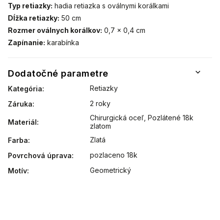
Typ retiazky:
hadia retiazka s oválnymi korálkami
Dĺžka retiazky:
50 cm
Rozmer oválnych korálkov:
0,7 × 0,4 cm
Zapínanie:
karabínka
Dodatočné parametre
Retiazky
Kategória
:
2 roky
Záruka
:
Chirurgická oceľ
,
Pozlátené 18k
Materiál
:
zlatom
Zlatá
Farba
:
pozlaceno 18k
Povrchová úprava
:
Geometrický
Motív
: