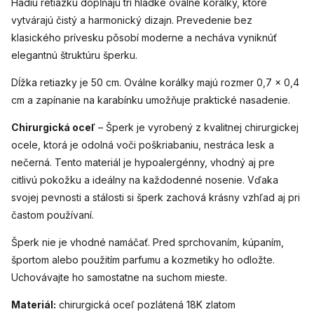
Hadiu retiazku dopĺňajú tri hladké oválne korálky, ktoré
vytvárajú čistý a harmonický dizajn. Prevedenie bez
klasického prívesku pôsobí moderne a necháva vyniknúť
elegantnú štruktúru šperku.
Dĺžka retiazky je 50 cm. Oválne korálky majú rozmer 0,7 × 0,4
cm a zapínanie na karabínku umožňuje praktické nasadenie.
Chirurgická oceľ
– Šperk je vyrobený z kvalitnej chirurgickej
ocele, ktorá je odolná voči poškriabaniu, nestráca lesk a
nečerná. Tento materiál je hypoalergénny, vhodný aj pre
citlivú pokožku a ideálny na každodenné nosenie. Vďaka
svojej pevnosti a stálosti si šperk zachová krásny vzhľad aj pri
častom používaní.
Šperk nie je vhodné namáčať. Pred sprchovaním, kúpaním,
športom alebo použitím parfumu a kozmetiky ho odložte.
Uchovávajte ho samostatne na suchom mieste.
Materiál:
chirurgická oceľ pozlátená 18K zlatom