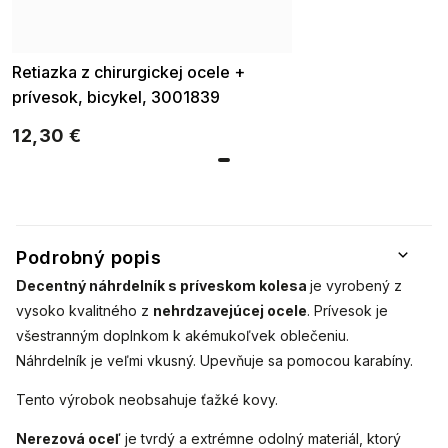
Retiazka z chirurgickej ocele +
prívesok, bicykel, 3001839
12,30 €
Podrobný popis
Decentný náhrdelník s príveskom kolesa
je vyrobený z
vysoko kvalitného
z
nehrdzavejúcej ocele
. Prívesok je
všestranným doplnkom k akémukoľvek oblečeniu.
Náhrdelník je veľmi vkusný. Upevňuje sa pomocou karabíny.
Tento výrobok neobsahuje ťažké kovy.
Nerezová oceľ
je tvrdý a extrémne odolný materiál, ktorý