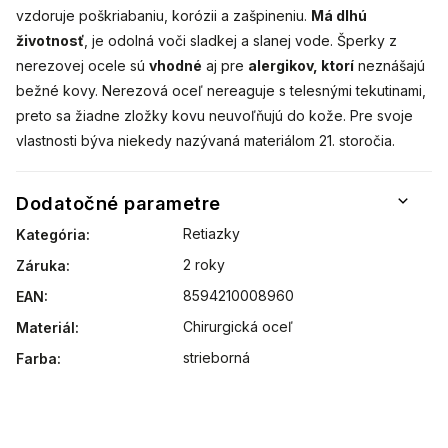
vzdoruje poškriabaniu, korózii a zašpineniu.
Má dlhú
životnosť
, je odolná voči sladkej a slanej vode. Šperky z
nerezovej ocele sú
vhodné
aj pre
alergikov, ktorí
neznášajú
bežné kovy. Nerezová oceľ nereaguje s telesnými tekutinami,
preto sa žiadne zložky kovu neuvoľňujú do kože. Pre svoje
vlastnosti býva niekedy nazývaná materiálom 21. storočia.
Dodatočné parametre
Retiazky
Kategória
:
2 roky
Záruka
:
8594210008960
EAN
:
Chirurgická oceľ
Materiál
:
strieborná
Farba
: