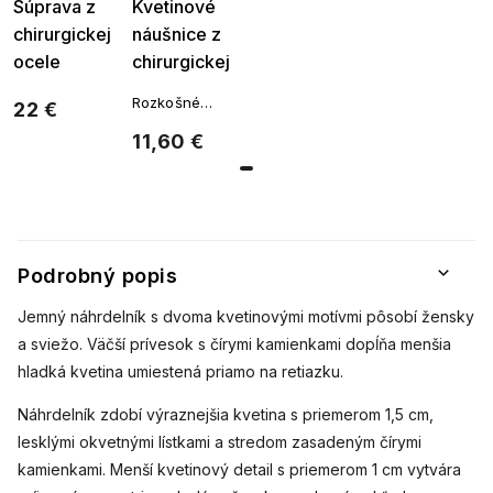
Súprava z
Kvetinové
chirurgickej
náušnice z
ocele
chirurgickej
margarétka,
ocele 1717
Rozkošné
22 €
retiazka +
náušnice v
11,60 €
náušnice so
tvare kvetiny s
jemným
zirkónmi 132
trblietaním
dodajú šmrnc
každodennému
outfitu.
Podrobný popis
Jemný náhrdelník s dvoma kvetinovými motívmi pôsobí žensky
a sviežo. Väčší prívesok s čírymi kamienkami dopĺňa menšia
hladká kvetina umiestená priamo na retiazku.
Náhrdelník zdobí výraznejšia kvetina s priemerom 1,5 cm,
lesklými okvetnými lístkami a stredom zasadeným čírymi
kamienkami. Menší kvetinový detail s priemerom 1 cm vytvára