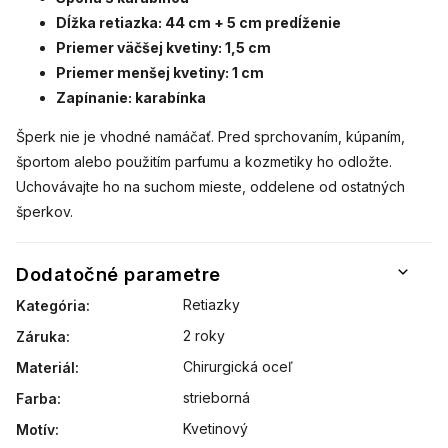
Dĺžka retiazka: 44 cm + 5 cm predĺženie
Priemer väčšej kvetiny: 1,5 cm
Priemer menšej kvetiny: 1 cm
Zapínanie: karabínka
Šperk nie je vhodné namáčať. Pred sprchovaním, kúpaním,
športom alebo použitím parfumu a kozmetiky ho odložte.
Uchovávajte ho na suchom mieste, oddelene od ostatných
šperkov.
Dodatočné parametre
Retiazky
Kategória
:
2 roky
Záruka
:
Chirurgická oceľ
Materiál
:
strieborná
Farba
:
Kvetinový
Motív
: