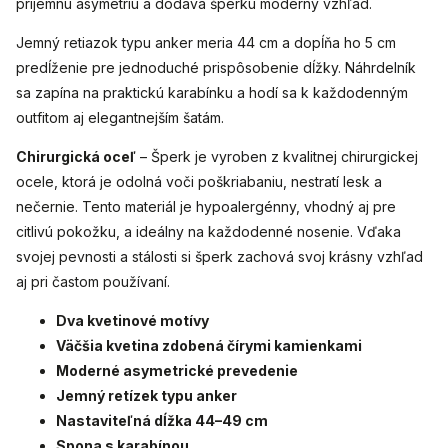
príjemnú asymetriu a dodáva šperku moderný vzhľad.
Jemný retiazok typu anker meria 44 cm a dopĺňa ho 5 cm
predĺženie pre jednoduché prispôsobenie dĺžky. Náhrdelník
sa zapína na praktickú karabínku a hodí sa k každodenným
outfitom aj elegantnejším šatám.
Chirurgická oceľ
– Šperk je vyroben z kvalitnej chirurgickej
ocele, ktorá je odolná voči poškriabaniu, nestratí lesk a
nečernie. Tento materiál je hypoalergénny, vhodný aj pre
citlivú pokožku, a ideálny na každodenné nosenie. Vďaka
svojej pevnosti a stálosti si šperk zachová svoj krásny vzhľad
aj pri častom používaní.
Dva kvetinové motívy
Väčšia kvetina zdobená čírymi kamienkami
Moderné asymetrické prevedenie
Jemný retízek typu anker
Nastaviteľná dĺžka 44–49 cm
Spona s karabínou