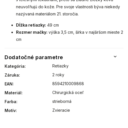
neuvoľňujú do kože. Pre svoje vlastnosti býva niekedy
nazývaná materiálom 21. storočia.
Dĺžka retiazky:
49 cm
Rozmer mačky:
výška 3,5 cm, šírka v najširšom mieste 2
cm
Dodatočné parametre
Retiazky
Kategória
:
2 roky
Záruka
:
8594210009868
EAN
:
Chirurgická oceľ
Materiál
:
strieborná
Farba
:
Zvieracie
Motív
: