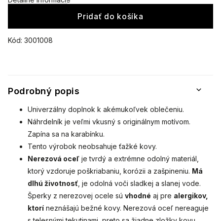
Pridať do košíka
Kód:
3001008
Podrobný popis
Univerzálny doplnok k akémukoľvek oblečeniu.
Náhrdelník je veľmi vkusný s originálnym motívom.
Zapína sa na karabínku.
Tento výrobok neobsahuje ťažké kovy.
Nerezová oceľ
je tvrdý a extrémne odolný materiál,
ktorý vzdoruje poškriabaniu, korózii a zašpineniu.
Má
dlhú životnosť
, je odolná voči sladkej a slanej vode.
Šperky z nerezovej ocele sú
vhodné
aj pre
alergikov,
ktorí
neznášajú bežné kovy. Nerezová oceľ nereaguje
s telesnými tekutinami, preto sa žiadne zložky kovu