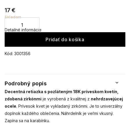
17 €
Skladom
Detailné informácie
Pridať do košíka
Kód:
3001356
Podrobný popis
Decentná retiazka s pozláteným 18K príveskom kvetín,
zdobená zirkónmi
je vyrobená z kvalitnej
z
nehrdzavejúcej
ocele
. Prívesok kvet je vykladaný zirkónmi. Je to univerzálny
doplnok každého oblečenia. Náhrdelník je veľmi vkusný.
Zapína sa na karabínku.