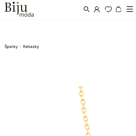
Šperky
Retiazky
/