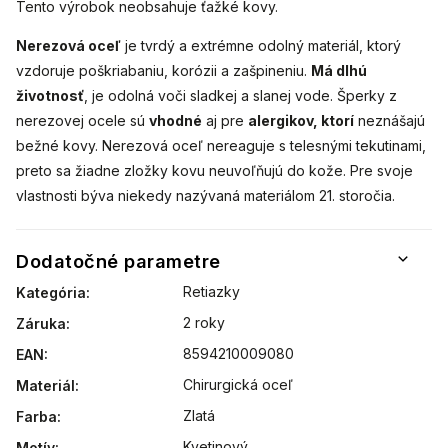
Tento výrobok neobsahuje ťažké kovy.
Nerezová oceľ
je tvrdý a extrémne odolný materiál, ktorý
vzdoruje poškriabaniu, korózii a zašpineniu.
Má dlhú
životnosť
, je odolná voči sladkej a slanej vode. Šperky z
nerezovej ocele sú
vhodné
aj pre
alergikov, ktorí
neznášajú
bežné kovy. Nerezová oceľ nereaguje s telesnými tekutinami,
preto sa žiadne zložky kovu neuvoľňujú do kože. Pre svoje
vlastnosti býva niekedy nazývaná materiálom 21. storočia.
Dodatočné parametre
Retiazky
Kategória
:
2 roky
Záruka
:
8594210009080
EAN
:
Chirurgická oceľ
Materiál
:
Zlatá
Farba
:
Kvetinový
Motív
: