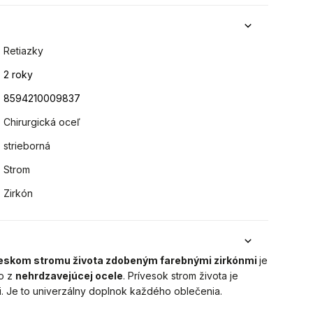
Retiazky
2 roky
8594210009837
Chirurgická oceľ
strieborná
Strom
Zirkón
veskom stromu života zdobeným farebnými zirkónmi
je
o
z
nehrdzavejúcej ocele
. Prívesok strom života je
. Je to univerzálny doplnok každého oblečenia.