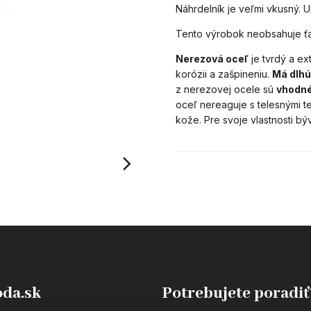
Náhrdelník je veľmi vkusný.
Tento výrobok neobsahuje ť
Nerezová oceľ
je tvrdý a ex
korózii a zašpineniu.
Má dlhú
z nerezovej ocele sú
vhodn
oceľ nereaguje s telesnými t
kože. Pre svoje vlastnosti bý
da.sk
Potrebujete poradiť