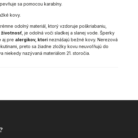
 Upevňuje sa pomocou karabíny.
ažké kovy.
trémne odolný materiál, ktorý vzdoruje poškriabaniu,
 životnosť
, je odolná voči sladkej a slanej vode. Šperky
é
aj pre
alergikov, ktorí
neznášajú bežné kovy. Nerezová
ekutinami, preto sa žiadne zložky kovu neuvoľňujú do
va niekedy nazývaná materiálom 21. storočia.
?