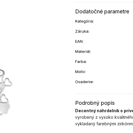
Dodatočné parametre
Kategória
:
Záruka
:
EAN
:
Materiál
:
Farba
:
Motív
:
Osadenie
:
Podrobný popis
Decentný náhrdelník s prí
vyrobený z vysoko kvalitnéh
vykladaný farebnými zirkónmi