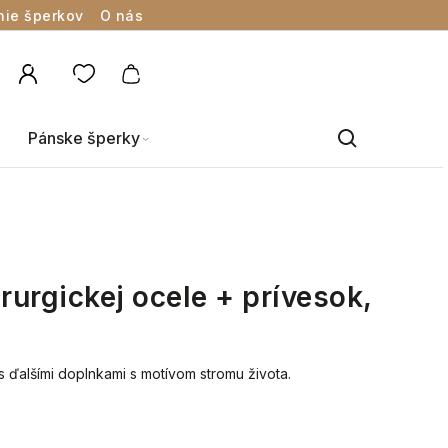
nie šperkov
O nás
Pánske šperky
rurgickej ocele + prívesok,
s ďalšími doplnkami s motívom stromu života.