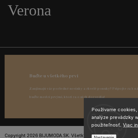
Verona
Používame cookies,
analýze prevádzky w
použiteľnosť.
Viac i
Copyright 2026
BIJUMODA.SK
. Všetky práva vyhradené.
Nastavenie