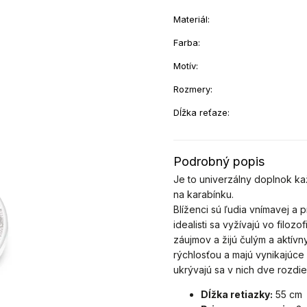
Materiál
:
Farba
:
Motív
:
Rozmery
:
Dĺžka reťaze
:
Podrobný popis
Je to univerzálny doplnok ka
na karabínku.
Blíženci sú ľudia vnímavej a 
idealisti sa vyžívajú vo filoz
záujmov a žijú čulým a aktív
rýchlosťou a majú vynikajúce
ukrývajú sa v nich dve rozdi
Dĺžka retiazky:
55 cm