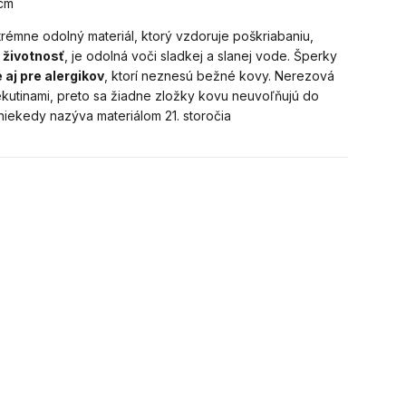
cm
trémne odolný materiál, ktorý vzdoruje poškriabaniu,
 životnosť
, je odolná voči sladkej a slanej vode. Šperky
 aj pre alergikov
, ktorí neznesú bežné kovy. Nerezová
ekutinami, preto sa žiadne zložky kovu neuvoľňujú do
 niekedy nazýva materiálom 21. storočia