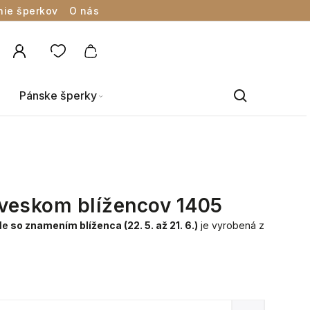
nie šperkov
O nás
Pánske šperky
íveskom blížencov 1405
le
so znamením blíženca (22. 5. až 21. 6.)
je vyrobená z