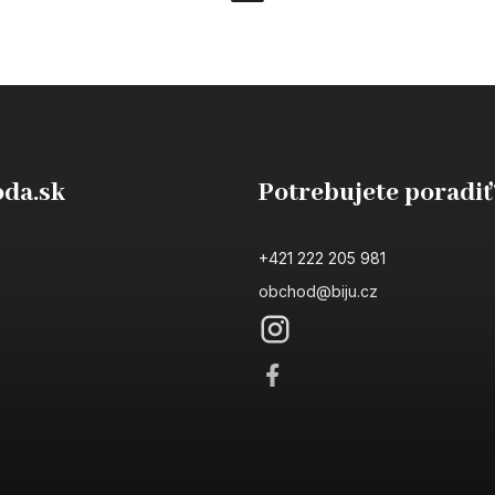
da.sk
Potrebujete poradiť
+421 222 205 981
obchod@biju.cz