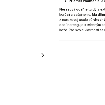
Priemer znamenia:
3 
Nerezová oceľ
je tvrdý a ex
korózii a zašpineniu.
Má dlhú
z nerezovej ocele sú
vhodné
oceľ nereaguje s telesnými t
kože. Pre svoje vlastnosti sa