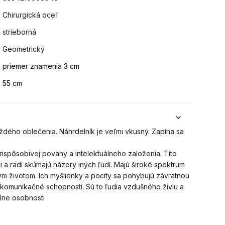
Chirurgická oceľ
strieborná
Geometrický
priemer znamenia 3 cm
55 cm
ždého oblečenia. Náhrdelník je veľmi vkusný. Zapína sa
prispôsobivej povahy a intelektuálneho založenia. Títo
ofii a radi skúmajú názory iných ľudí. Majú široké spektrum
nym životom. Ich myšlienky a pocity sa pohybujú závratnou
 komunikačné schopnosti. Sú to ľudia vzdušného živlu a
elne osobnosti