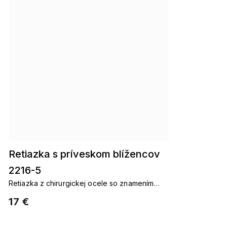
Retiazka s príveskom blížencov
2216-5
Retiazka z chirurgickej ocele so znamením
blíženca (22. 5. až 21. 6.) je vyrobená z
17 €
kvalitnej chirurgickej ocele.