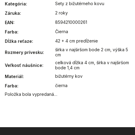
Sety z bižutérneho kovu
Kategória
:
2 roky
Záruka
:
8594210000261
EAN
:
Čierna
Farba
:
42 + 4 cm predĺženie
Dĺžka reťaze
:
šírka v najširšom bode 2 cm, výška 5
Rozmery prívesku
:
cm
celková dĺžka 4 cm, šírka v najširšom
Veľkosť náušnice
:
bode 1,4 cm
bižutérny kov
Materiál
:
čierna
Farba
:
Položka bola vypredaná…