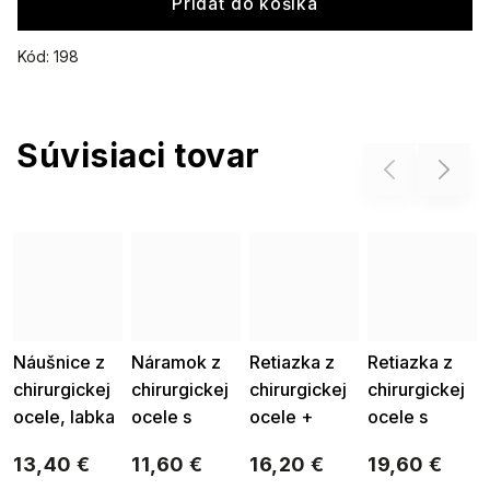
Pridať do košíka
Kód:
198
Súvisiaci tovar
Previous
Next
Náušnice z
Náramok z
Retiazka z
Retiazka z
chirurgickej
chirurgickej
chirurgickej
chirurgickej
ocele, labka
ocele s
ocele +
ocele s
s kubickým
pevným
prívesok,
príveskom,
13,40 €
11,60 €
16,20 €
19,60 €
zirkónom
príveskom,
labka so
psia labka