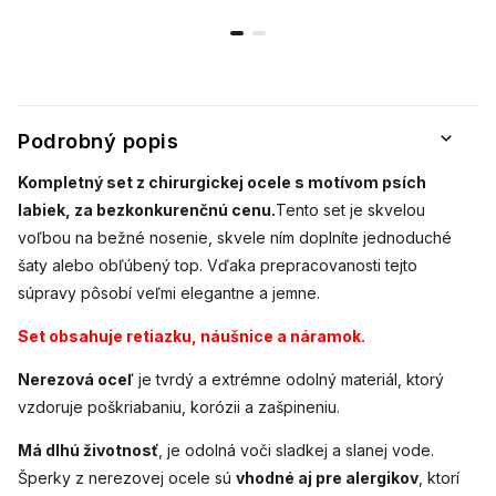
labka so
zirkónmi
umiestnená v
zirkónmi
srdci so
zirkónmi
3001551
Podrobný popis
Kompletný set z chirurgickej ocele s motívom psích
labiek, za bezkonkurenčnú cenu.
Tento set je skvelou
voľbou na bežné nosenie, skvele ním doplníte jednoduché
šaty alebo obľúbený top. Vďaka prepracovanosti tejto
súpravy pôsobí veľmi elegantne a jemne.
Set obsahuje retiazku, náušnice a náramok.
Nerezová oceľ
je tvrdý a extrémne odolný materiál, ktorý
vzdoruje poškriabaniu, korózii a zašpineniu.
Má dlhú životnosť
, je odolná voči sladkej a slanej vode.
Šperky z nerezovej ocele sú
vhodné aj pre alergikov
, ktorí