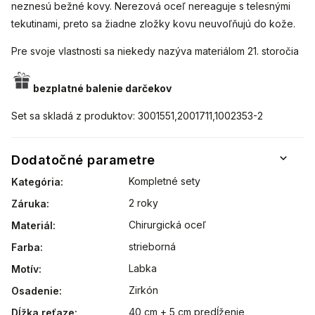
neznesú bežné kovy. Nerezová oceľ nereaguje s telesnými
tekutinami, preto sa žiadne zložky kovu neuvoľňujú do kože.
Pre svoje vlastnosti sa niekedy nazýva materiálom 21. storočia
bezplatné balenie darčekov
Set sa skladá z produktov: 3001551,2001711,1002353-2
Dodatočné parametre
Kompletné sety
Kategória
:
2 roky
Záruka
:
Chirurgická oceľ
Materiál
:
strieborná
Farba
:
Labka
Motív
:
Zirkón
Osadenie
:
40 cm + 5 cm predĺženie
Dĺžka reťaze
: